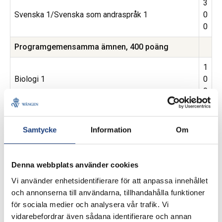
3
Svenska 1/Svenska som andraspråk 1
0
0
Programgemensamma ämnen, 400 poäng
1
Biologi 1
0
0
1
Entreprenörskap
0
Samtycke
Information
Om
0
2
Denna webbplats använder cookies
Naturbruk
0
0
Vi använder enhetsidentifierare för att anpassa innehållet
och annonserna till användarna, tillhandahålla funktioner
Inriktning hästhållning, 700 poäng
för sociala medier och analysera vår trafik. Vi
vidarebefordrar även sådana identifierare och annan
1