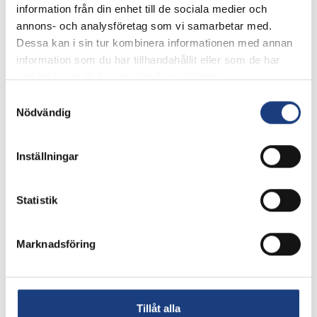
information från din enhet till de sociala medier och
Djurens biologi
0
annons- och analysföretag som vi samarbetar med.
0
Dessa kan i sin tur kombinera informationen med annan
1
information som du har tillhandahållit eller som de har
Djurhållning
0
samlat in när du har använt deras tjänster.
0
Samtyckesval
Nödvändig
1
Maskiner och teknisk utrustning
0
0
Inställningar
2
Statistik
Hästkunskap 1 och 2
0
0
Marknadsföring
2
Ridning och körning
0
0
Tillåt alla
Programfördjupning, 500 poäng