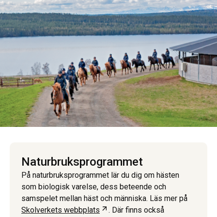
Naturbruks­programmet
På naturbruksprogrammet lär du dig om hästen
som biologisk varelse, dess beteende och
samspelet mellan häst och människa. Läs mer på
Öppnas i ny flik
Skolverkets webbplats
. Där finns också