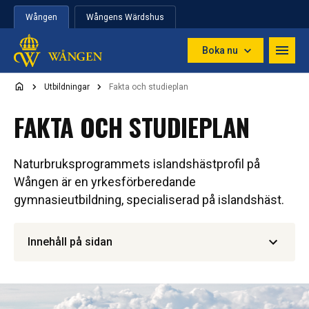
Hoppa till innehåll
Wången
Wångens Wärdshus
Boka nu
Utbildningar
Fakta och studieplan
FAKTA OCH STUDIEPLAN
Naturbruksprogrammets islandshästprofil på
Wången är en yrkesförberedande
gymnasieutbildning, specialiserad på islandshäst.
Innehåll på sidan