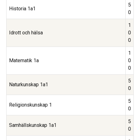
5
Historia 1a1
0
1
Idrott och hälsa
0
0
1
Matematik 1a
0
0
5
Naturkunskap 1a1
0
5
Religionskunskap 1
0
5
Samhällskunskap 1a1
0