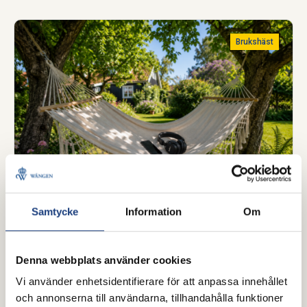
Brukshäst
Samtycke
Information
Om
25 juli 2026
Poddtips för hästälskare –
Denna webbplats använder cookies
perfekt sällskap i hängmattan i
Vi använder enhetsidentifierare för att anpassa innehållet
sommar
och annonserna till användarna, tillhandahålla funktioner