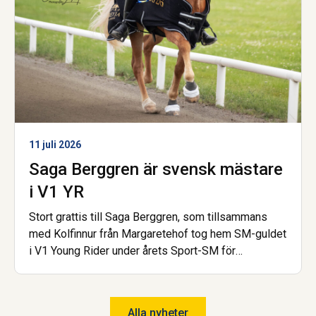
11 juli 2026
Saga Berggren är svensk mästare
i V1 YR
Stort grattis till Saga Berggren, som tillsammans
med Kolfinnur från Margaretehof tog hem SM-guldet
i V1 Young Rider under årets Sport-SM för
islandshäst. Nu är hon dessutom åter igen uttagen
till landslaget! Saga har gått gymnasiet på Wången
och går nu Hovslagarutbildningen, även den på
Alla nyheter