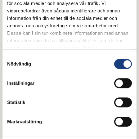
för sociala medier och analysera vår trafik. Vi
Oavsett om du kopplar av i hängmattan, kör en lång
vidarebefordrar även sådana identifierare och annan
biltur eller pysslar i stallet är en bra podd det
information från din enhet till de sociala medier och
perfekta sällskapet. Här har vi samlat några tips för
annons- och analysföretag som vi samarbetar med.
dig som vill inspireras, lära dig mer eller bara njuta
Dessa kan i sin tur kombinera informationen med annan
av samtal om hästar, islandshästar och travsport.
information som du har tillhandahållit eller som de har
Trevlig lyssning!
Hovslageri
samlat in när du har använt deras tjänster.
Samtyckesval
Nödvändig
Inställningar
Statistik
Marknadsföring
15 juli 2026