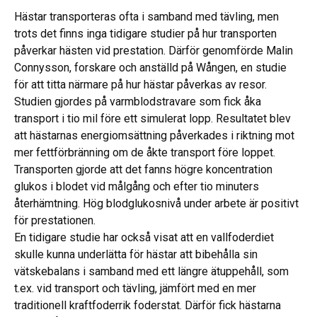
Hästar transporteras ofta i samband med tävling, men
trots det finns inga tidigare studier på hur transporten
påverkar hästen vid prestation. Därför genomförde Malin
Connysson, forskare och anställd på Wången, en studie
för att titta närmare på hur hästar påverkas av resor.
Studien gjordes på varmblodstravare som fick åka
transport i tio mil före ett simulerat lopp. Resultatet blev
att hästarnas energiomsättning påverkades i riktning mot
mer fettförbränning om de åkte transport före loppet.
Transporten gjorde att det fanns högre koncentration
glukos i blodet vid målgång och efter tio minuters
återhämtning. Hög blodglukosnivå under arbete är positivt
för prestationen.
En tidigare studie har också visat att en vallfoderdiet
skulle kunna underlätta för hästar att bibehålla sin
vätskebalans i samband med ett längre ätuppehåll, som
t.ex. vid transport och tävling, jämfört med en mer
traditionell kraftfoderrik foderstat. Därför fick hästarna