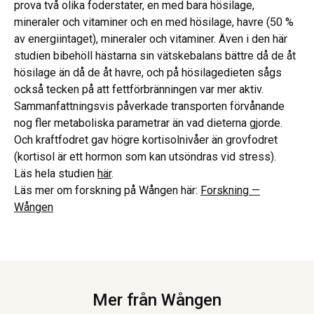
prova två olika foderstater, en med bara hösilage,
mineraler och vitaminer och en med hösilage, havre (50 %
av energiintaget), mineraler och vitaminer. Även i den här
studien bibehöll hästarna sin vätskebalans bättre då de åt
hösilage än då de åt havre, och på hösilagedieten sågs
också tecken på att fettförbränningen var mer aktiv.
Sammanfattningsvis påverkade transporten förvånande
nog fler metaboliska parametrar än vad dieterna gjorde.
Och kraftfodret gav högre kortisolnivåer än grovfodret
(kortisol är ett hormon som kan utsöndras vid stress).
Läs hela studien
här
.
Läs mer om forskning på Wången här:
Forskning —
Wången
Mer från Wången