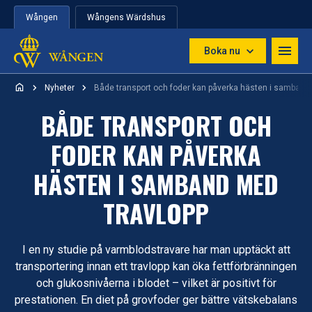
Hoppa till innehåll
Wången
Wångens Wärdshus
Boka nu
Nyheter
Både transport och foder kan påverka hästen i samband
BÅDE TRANSPORT OCH
FODER KAN PÅVERKA
HÄSTEN I SAMBAND MED
TRAVLOPP
I en ny studie på varmblodstravare har man upptäckt att
transportering innan ett travlopp kan öka fettförbränningen
och glukosnivåerna i blodet – vilket är positivt för
prestationen. En diet på grovfoder ger bättre vätskebalans