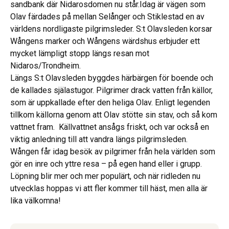
sandbank där Nidarosdomen nu står.Idag är vägen som
Olav färdades på mellan Selånger och Stiklestad en av
världens nordligaste pilgrimsleder. S:t Olavsleden korsar
Wångens marker och Wångens wärdshus erbjuder ett
mycket lämpligt stopp längs resan mot
Nidaros/Trondheim.
Längs S:t Olavsleden byggdes härbärgen för boende och
de kallades själastugor. Pilgrimer drack vatten från källor,
som är uppkallade efter den heliga Olav. Enligt legenden
tillkom källorna genom att Olav stötte sin stav, och så kom
vattnet fram. Källvattnet ansågs friskt, och var också en
viktig anledning till att vandra längs pilgrimsleden.
Wången får idag besök av pilgrimer från hela världen som
gör en inre och yttre resa – på egen hand eller i grupp.
Löpning blir mer och mer populärt, och när ridleden nu
utvecklas hoppas vi att fler kommer till häst, men alla är
lika välkomna!