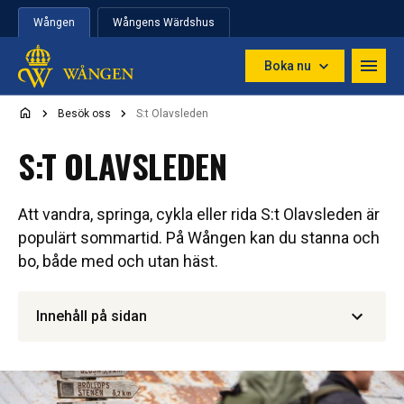
Hoppa till innehåll
Wången
Wångens Wärdshus
Boka nu
Besök oss
S:t Olavsleden
S:T OLAVSLEDEN
Att vandra, springa, cykla eller rida S:t Olavsleden är
populärt sommartid. På Wången kan du stanna och
bo, både med och utan häst.
Innehåll på sidan