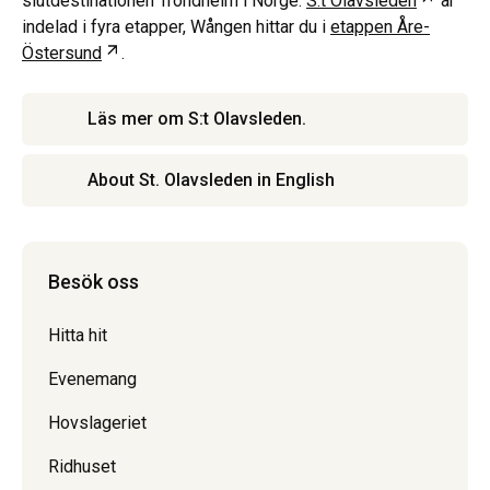
slutdestinationen Trondheim i Norge.
S:t Olavsleden
är
indelad i fyra etapper, Wången hittar du i
etappen Åre-
Öppnas i ny flik
Östersund
.
Läs mer om S:t Olavsleden.
About St. Olavsleden in English
Besök oss
Hitta hit
Evenemang
Hovslageriet
Ridhuset