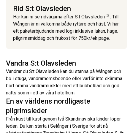
Rid S:t Olavsleden
Öppnas i ny
Här kan ni se
ridvägarna efter S:t Olavsleden
. Till
Wången är ni välkomna både ryttare och häst. Vi har
ett paketerbjudande med logi inklusive lakan, hage,
pilgrimsmiddag och frukost för 750kr/ekipage.
Vandra S:t Olavsleden
Vandrar du S:t Olavsleden kan du stanna på Wången och
bo i stuga, vandrarhemsboende eller varför inte skämma
bort ömma vandrarmuskler med ett bubbelbad och god
natts sömn i ett av våra hotellrum.
En av världens nordligaste
pilgrimsleder
Från kust till kust genom två Skandinaviska länder löper
leden. Du kan starta i Selånger i Sverige för att nå
Öppnas 