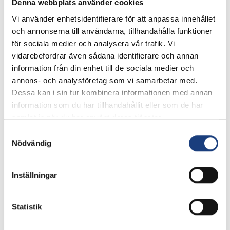
Denna webbplats använder cookies
Vi använder enhetsidentifierare för att anpassa innehållet
och annonserna till användarna, tillhandahålla funktioner
för sociala medier och analysera vår trafik. Vi
vidarebefordrar även sådana identifierare och annan
information från din enhet till de sociala medier och
annons- och analysföretag som vi samarbetar med.
Hitta hit
Dessa kan i sin tur kombinera informationen med annan
information som du har tillhandahållit eller som de har
Hitta till Wången i Alsen
samlat in när du har använt deras tjänster.
Samtyckesval
Nödvändig
Inställningar
Statistik