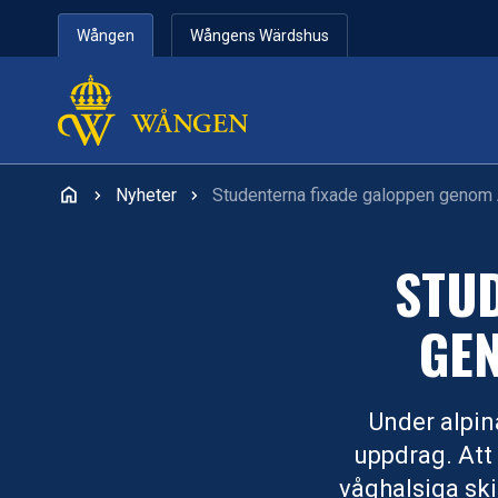
Hoppa till innehåll
Wången
Wångens Wärdshus
Nyheter
Studenterna fixade galoppen genom 
STU
GEN
Under alpin
uppdrag. Att 
våghalsiga ski