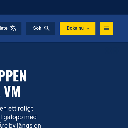
late
Sök
Boka nu
PPEN
A VM
n ett roligt
ull galopp med
Åre by längs en