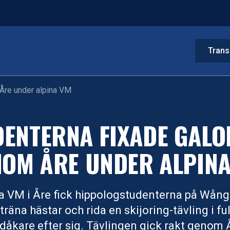
Trans
Åre under alpina VM
DENTERNA FIXADE GALO
OM ÅRE UNDER ALPIN
a VM i Åre fick hippologstudenterna på Wånge
träna hästar och rida en skijoring-tävling i f
dåkare efter sig. Tävlingen gick rakt genom 