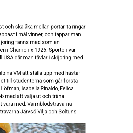
st och ska åka mellan portar, ta ringar
abbast i mål vinner, och tappar man
 Skijoring fanns med som en
len i Chamonix 1926. Sporten var
ll USA där man tävlar i skijoring med
lpina VM att ställa upp med hästar
aget till studenterna som går första
 Löfman, Isabella Rinaldo, Felica
b med att välja ut och träna
tt vara med. Varmblodstravarna
travarna Järvsö Vilja och Soltuns