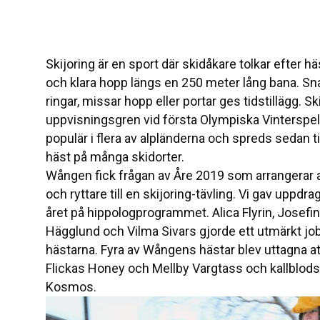
Skijoring är en sport där skidåkare tolkar efter hä
och klara hopp längs en 250 meter lång bana. Sn
ringar, missar hopp eller portar ges tidstillägg.
uppvisningsgren vid första Olympiska Vinterspe
populär i flera av alpländerna och spreds sedan ti
häst på många skidorter.
Wången fick frågan av Åre 2019 som arrangerar a
och ryttare till en skijoring-tävling. Vi gav uppdr
året på hippologprogrammet. Alica Flyrin, Josefin
Hägglund och Vilma Sivars gjorde ett utmärkt job
hästarna. Fyra av Wångens hästar blev uttagna a
Flickas Honey och Mellby Vargtass och kallblods
Kosmos.