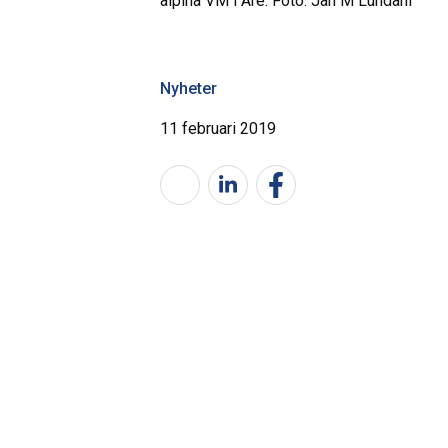
alpina VM i Åre. Foto: Jan M Lundahl
Nyheter
11 februari 2019