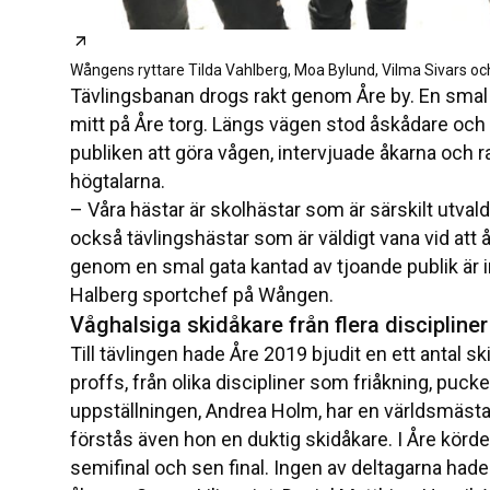
Öppnas i ny flik
Wångens ryttare Tilda Vahlberg, Moa Bylund, Vilma Sivars och 
Tävlingsbanan drogs rakt genom Åre by. En smal
mitt på Åre torg. Längs vägen stod åskådare o
publiken att göra vågen, intervjuade åkarna och r
högtalarna.
– Våra hästar är skolhästar som är särskilt utvald
också tävlingshästar som är väldigt vana vid att å
genom en smal gata kantad av tjoande publik är 
Halberg sportchef på Wången.
Våghalsiga skidåkare från flera discipliner
Till tävlingen hade Åre 2019 bjudit en ett antal s
proffs, från olika discipliner som friåkning, pucke
uppställningen, Andrea Holm, har en världsmästart
förstås även hon en duktig skidåkare. I Åre kördes
semifinal och sen final. Ingen av deltagarna hade 