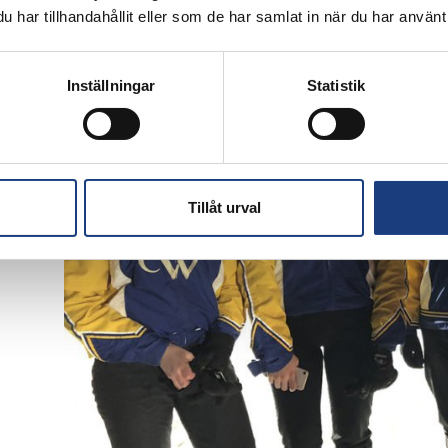
Tilda Vahlberg på kallblodstravaren Järvsö Vilja vid uppvärm
har tillhandahållit eller som de har samlat in när du har använt 
från gymnasiet Malin Eliasson. Foto: Emma Roos
Inställningar
Statistik
Tillåt urval