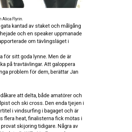
Alica Flyrin.
 gata kantad av staket och målgång
ch hejade och en speaker uppmanade
apporterade om tävlingsläget i
a för sitt goda lynne. Men de är
ka på travtävlingar. Att galoppera
inga problem för dem, berättar Jan
kidåkare att delta, både amatörer och
lpist och ski cross. Den enda tjejen i
itel i vindsurfing i bagaget och är
 flera heat, finalisterna fick mötas i
provat skijoring tidigare. Några av