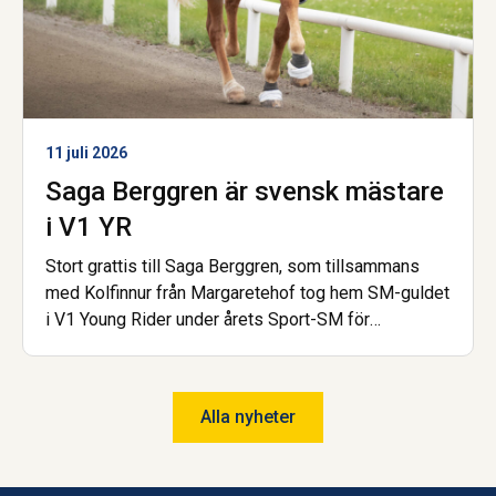
11 juli 2026
Saga Berggren är svensk mästare
i V1 YR
Stort grattis till Saga Berggren, som tillsammans
med Kolfinnur från Margaretehof tog hem SM-guldet
i V1 Young Rider under årets Sport-SM för
islandshäst. Nu är hon dessutom åter igen uttagen
till landslaget! Saga har gått gymnasiet på Wången
och går nu Hovslagarutbildningen, även den på
Alla nyheter
Wången.