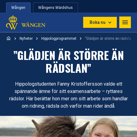
Hoppa till innehåll
Wången
Wångens Wärdshus
Boka nu
Nyheter
Hippologprogrammet
”Glädjen är större än rädslan”
”GLÄDJEN ÄR STÖRRE ÄN
RÄDSLAN”
Hippologstudenten Fanny Kristoffersson valde ett
spännande ämne för sitt examensarbete – ryttares
rädslor. Här berättar hon mer om sitt arbete som handlar
om ridning, rädsla och varför man rider ändå.