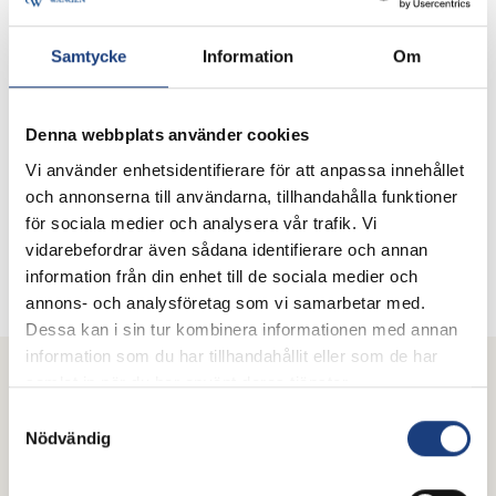
STUDIENS FRÅGESTÄLLNINGAR
Vad man är rädd för?
Samtycke
Information
Om
Hur kan rädsla uppenbara sig?
Hur kan man hantera rädslan?
Hur kan instruktörer hantera sina elevers rädsla?
Denna webbplats använder cookies
HIPPOLOGPROGRAMMET
Vi använder enhetsidentifierare för att anpassa innehållet
Huvudman för hippologprogrammet är
SLU, Sveriges
och annonserna till användarna, tillhandahålla funktioner
lantbruksuniversitet
. Programmet har tre inriktningar;
för sociala medier och analysera vår trafik. Vi
islandshäst, trav och ridhäst och ges på hästnäringens tre
vidarebefordrar även sådana identifierare och annan
riksanläggningar
Wången
,
Flyinge
och
Ridskolan
information från din enhet till de sociala medier och
Strömsholm
.
annons- och analysföretag som vi samarbetar med.
Dessa kan i sin tur kombinera informationen med annan
information som du har tillhandahållit eller som de har
samlat in när du har använt deras tjänster.
Mer från Wången
Samtyckesval
Nödvändig
Brukshäst