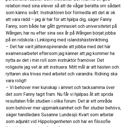
relation med sina elever så att de vågar berätta om sådant
som känns svårt. Instruktören bör förmedla att det är ok
att vara rädd – jag är här för att hjälpa dig, säger Fanny.
Fanny, som både har gått gymnasiet och universitetet på
Wången, har nu efter sina sex år på Wången börjat jobba
på en ridskola i Linköping med islandshästinriktning.
– Det har varit jätteinspirerande att jobba med det här
examensarbetet eftersom jag känner att jag kommer ha
nytta av det i min roll som instruktör framöver. Det
roligaste jag vet är att instruera. Mitt mål är att hästen och
ryttaren ska trivas med arbetet och varandra. Ridning ska
vara roligt!
– Vi behöver mer kunskap i ämnet och tacksamma över
det som Fanny tagit fram. Nu får vi hjälpas åt att sprida
resultaten från studien i olika forum. Det är ett område
som behöver mer uppmärksamhet och fler studier behövs,
säger handledare Susanne Lundesjö Kvart som arbetar
som adjunkt vid Hippologenheten och har en filosofie