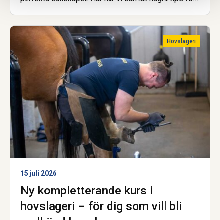
dig som vill inspireras, lära dig mer eller bara njuta
av samtal om hästar, islandshästar och travsport.
Trevlig lyssning!
Hovslageri
15 juli 2026
Ny kompletterande kurs i
hovslageri – för dig som vill bli