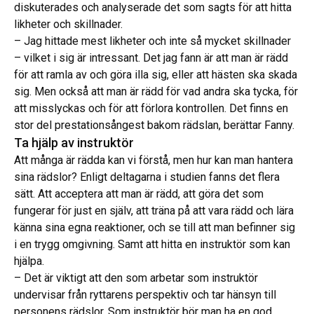
diskuterades och analyserade det som sagts för att hitta
likheter och skillnader.
– Jag hittade mest likheter och inte så mycket skillnader
– vilket i sig är intressant. Det jag fann är att man är rädd
för att ramla av och göra illa sig, eller att hästen ska skada
sig. Men också att man är rädd för vad andra ska tycka, för
att misslyckas och för att förlora kontrollen. Det finns en
stor del prestationsångest bakom rädslan, berättar Fanny.
Ta hjälp av instruktör
Att många är rädda kan vi förstå, men hur kan man hantera
sina rädslor? Enligt deltagarna i studien fanns det flera
sätt. Att acceptera att man är rädd, att göra det som
fungerar för just en själv, att träna på att vara rädd och lära
känna sina egna reaktioner, och se till att man befinner sig
i en trygg omgivning. Samt att hitta en instruktör som kan
hjälpa.
– Det är viktigt att den som arbetar som instruktör
undervisar från ryttarens perspektiv och tar hänsyn till
personens rädslor. Som instruktör bör man ha en god