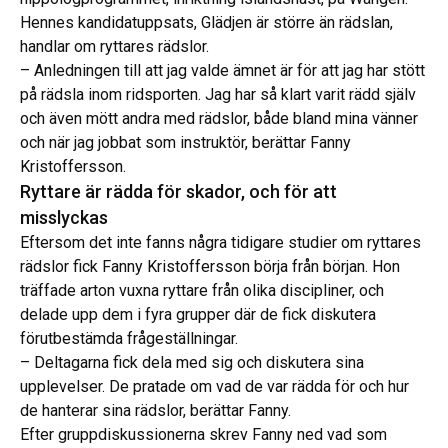
Hennes kandidatuppsats, Glädjen är större än rädslan,
handlar om ryttares rädslor.
– Anledningen till att jag valde ämnet är för att jag har stött
på rädsla inom ridsporten. Jag har så klart varit rädd själv
och även mött andra med rädslor, både bland mina vänner
och när jag jobbat som instruktör, berättar Fanny
Kristoffersson.
Ryttare är rädda för skador, och för att
misslyckas
Eftersom det inte fanns några tidigare studier om ryttares
rädslor fick Fanny Kristoffersson börja från början. Hon
träffade arton vuxna ryttare från olika discipliner, och
delade upp dem i fyra grupper där de fick diskutera
förutbestämda frågeställningar.
– Deltagarna fick dela med sig och diskutera sina
upplevelser. De pratade om vad de var rädda för och hur
de hanterar sina rädslor, berättar Fanny.
Efter gruppdiskussionerna skrev Fanny ned vad som