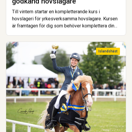
godkänd hovslagare
Till vintern startar en kompletterande kurs i
hovslageri för yrkesverksamma hovslagare. Kursen
är framtagen för dig som behöver komplettera din
utbildning för att uppfylla de nya kraven för att bli
godkänd hovslagare.
Islandshäst