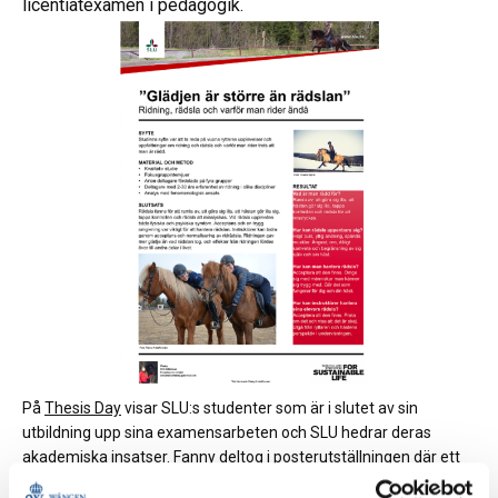
licentiatexamen i pedagogik.
På
Thesis Day
visar SLU:s studenter som är i slutet av sin
utbildning upp sina examensarbeten och SLU hedrar deras
akademiska insatser. Fanny deltog i
posterutställningen
där ett
hundratal studenter ställde ut sina exjobb.