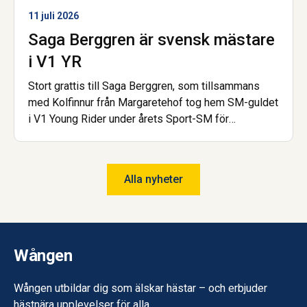
11 juli 2026
Saga Berggren är svensk mästare
i V1 YR
Stort grattis till Saga Berggren, som tillsammans
med Kolfinnur från Margaretehof tog hem SM-guldet
i V1 Young Rider under årets Sport-SM för
islandshäst. Nu är hon dessutom åter igen uttagen
till landslaget! Saga har gått gymnasiet på Wången
och går nu Hovslagarutbildningen, även den på
Alla nyheter
Wången.
Wången
Wången utbildar dig som älskar hästar – och erbjuder
hästnära upplevelser för alla.