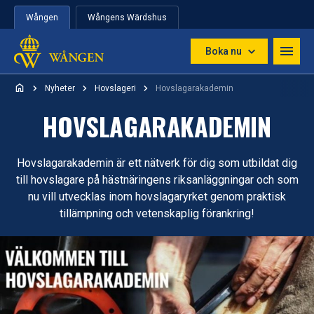
Hoppa till innehåll
Wången
Wångens Wärdshus
Boka nu
Nyheter
Hovslageri
Hovslagarakademin
HOVSLAGARAKADEMIN
Hovslagarakademin är ett nätverk för dig som utbildat dig
till hovslagare på hästnäringens riksanläggningar och som
nu vill utvecklas inom hovslagaryrket genom praktisk
tillämpning och vetenskaplig förankring!