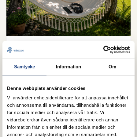
25 juli 2026
Poddtips för hästälskare –
perfekt sällskap i hängmattan i
Samtycke
Information
Om
sommar
Oavsett om du kopplar av i hängmattan, kör en lång
Denna webbplats använder cookies
biltur eller pysslar i stallet är en bra podd det
Vi använder enhetsidentifierare för att anpassa innehållet
perfekta sällskapet. Här har vi samlat några tips för
och annonserna till användarna, tillhandahålla funktioner
dig som vill inspireras, lära dig mer eller bara njuta
för sociala medier och analysera vår trafik. Vi
av samtal om hästar, islandshästar och travsport.
vidarebefordrar även sådana identifierare och annan
Trevlig lyssning!
information från din enhet till de sociala medier och
Hovslageri
annons- och analysföretag som vi samarbetar med.