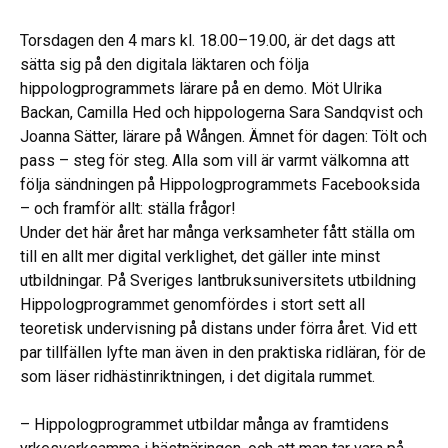
Torsdagen den 4 mars kl. 18.00–19.00, är det dags att
sätta sig på den digitala läktaren och följa
hippologprogrammets lärare på en demo. Möt Ulrika
Backan, Camilla Hed och hippologerna Sara Sandqvist och
Joanna Sätter, lärare på Wången. Ämnet för dagen: Tölt och
pass – steg för steg. Alla som vill är varmt välkomna att
följa sändningen på Hippologprogrammets Facebooksida
– och framför allt: ställa frågor!
Under det här året har många verksamheter fått ställa om
till en allt mer digital verklighet, det gäller inte minst
utbildningar. På Sveriges lantbruksuniversitets utbildning
Hippologprogrammet genomfördes i stort sett all
teoretisk undervisning på distans under förra året. Vid ett
par tillfällen lyfte man även in den praktiska ridläran, för de
som läser ridhästinriktningen, i det digitala rummet.
– Hippologprogrammet utbildar många av framtidens