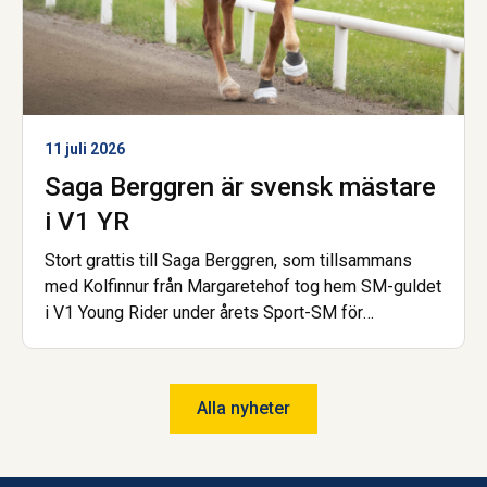
11 juli 2026
Saga Berggren är svensk mästare
i V1 YR
Stort grattis till Saga Berggren, som tillsammans
med Kolfinnur från Margaretehof tog hem SM-guldet
i V1 Young Rider under årets Sport-SM för
islandshäst. Nu är hon dessutom åter igen uttagen
till landslaget! Saga har gått gymnasiet på Wången
och går nu Hovslagarutbildningen, även den på
Alla nyheter
Wången.