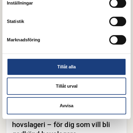
Inställningar
dig som vill inspireras, lära dig mer eller bara njuta
av samtal om hästar, islandshästar och travsport.
Trevlig lyssning!
Statistik
Hovslageri
Marknadsföring
Tillåt alla
Tillåt urval
15 juli 2026
Avvisa
Ny kompletterande kurs i
hovslageri – för dig som vill bli