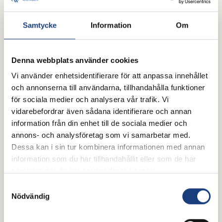
Samtycke
Information
Om
Denna webbplats använder cookies
Vi använder enhetsidentifierare för att anpassa innehållet
och annonserna till användarna, tillhandahålla funktioner
för sociala medier och analysera vår trafik. Vi
vidarebefordrar även sådana identifierare och annan
information från din enhet till de sociala medier och
25 juli 2026
annons- och analysföretag som vi samarbetar med.
Poddtips för hästälskare –
Dessa kan i sin tur kombinera informationen med annan
information som du har tillhandahållit eller som de har
perfekt sällskap i hängmattan i
samlat in när du har använt deras tjänster.
sommar
Samtyckesval
Nödvändig
Oavsett om du kopplar av i hängmattan, kör en lång
biltur eller pysslar i stallet är en bra podd det
perfekta sällskapet. Här har vi samlat några tips för