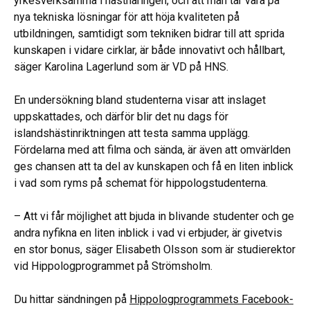
yrkesverksamma i hästnäringen, och att man tar vara på
nya tekniska lösningar för att höja kvaliteten på
utbildningen, samtidigt som tekniken bidrar till att sprida
kunskapen i vidare cirklar, är både innovativt och hållbart,
säger Karolina Lagerlund som är VD på HNS.
En undersökning bland studenterna visar att inslaget
uppskattades, och därför blir det nu dags för
islandshästinriktningen att testa samma upplägg.
Fördelarna med att filma och sända, är även att omvärlden
ges chansen att ta del av kunskapen och få en liten inblick
i vad som ryms på schemat för hippologstudenterna.
– Att vi får möjlighet att bjuda in blivande studenter och ge
andra nyfikna en liten inblick i vad vi erbjuder, är givetvis
en stor bonus, säger Elisabeth Olsson som är studierektor
vid Hippologprogrammet på Strömsholm.
Du hittar sändningen på
Hippologprogrammets Facebook-