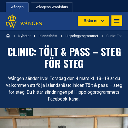
Hoppa till innehåll
Wången
Wångens Wärdshus
Boka nu
Nyheter
Islandshäst
Hippologprogrammet
Clinic: Tölt &
CLINIC: TÖLT & PASS – STEG
FÖR STEG
Wången sänder live! Torsdag den 4 mars kl. 18–19 är du
välkommen att följa islandshästclinicen Tölt & pass – steg
för steg. Du hittar sändningen på Hippologprogrammets
Facebook-kanal.