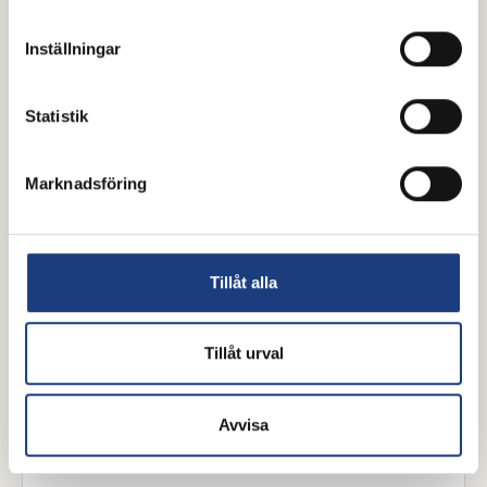
Oavsett om du kopplar av i hängmattan, kör en lång
biltur eller pysslar i stallet är en bra podd det
Inställningar
perfekta sällskapet. Här har vi samlat några tips för
dig som vill inspireras, lära dig mer eller bara njuta
Statistik
av samtal om hästar, islandshästar och travsport.
Trevlig lyssning!
Hovslageri
Marknadsföring
Tillåt alla
Tillåt urval
Avvisa
15 juli 2026