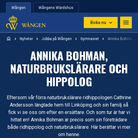
Hoppa till innehåll
Wången
Wångens Wärdshus
Boka nu
Nyheter
Jobba på Wången
Gymnasiet
Annika Bohman, n
ANNIKA BOHMAN,
NATURBRUKSLÄRARE OCH
HIPPOLOG
Eftersom vår förra naturbrukslärare ridhippologen Cathrine
Andersson längtade hem till Linköping och sin familj så
fick vi se oss om efter en ersättare. Och som tur är har vi
hittat en! Annika Bohman är precis som sin företrädare
både ridhippolog och naturbrukslärare. Här berättar vi mer
om henne.