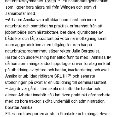
Öppnas i ny flik
naturbruksgymnasiet
Torsta
. Ett naturbruksgymnasium
som ligger bara några mil från Wången och som vi
samarbetar med.
–Att som Annika vara utbildad inom häst och inom
naturbruk och samtidigt ha praktisk erfarenhet från att
jobbat både som hästskötare, beridare, djurskötare av
både kor och får, assistent på veterinärmottagning samt
inom äggproduktion är en tillgång för oss här på
naturbruksprogrammet, säger rektor Julia Bergquist.
Hästar och undervisning har alltid funnits med i Annikas liv
då hon som många andra hippologer driver företag inriktat
på utbildning av ryttare och hästar, inackordering och avel.
Öppnas i ny flik
Annika är utbildad
ridlärare SRL III
och senaste
utbildningen på cv:et är en utbildning till seminassistent.
– Jag driver gård i liten skala och utbildar hästar och
elever. Arbetet innebär så klart även praktiskt gårdsarbete
med att köra traktor, sköta underhåll och administration,
berättar Annika.
Eftersom travsporten är stor i Frankrike och många elever