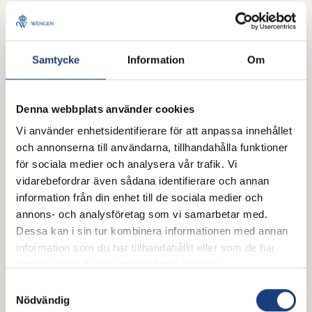
Brukshäst
Samtycke
Information
Om
Denna webbplats använder cookies
Vi använder enhetsidentifierare för att anpassa innehållet
och annonserna till användarna, tillhandahålla funktioner
för sociala medier och analysera vår trafik. Vi
vidarebefordrar även sådana identifierare och annan
information från din enhet till de sociala medier och
annons- och analysföretag som vi samarbetar med.
Dessa kan i sin tur kombinera informationen med annan
25 juli 2026
information som du har tillhandahållit eller som de har
Poddtips för hästälskare –
samlat in när du har använt deras tjänster.
perfekt sällskap i hängmattan i
Samtyckesval
sommar
Nödvändig