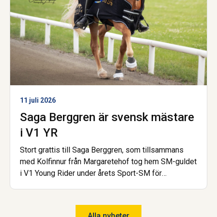
11 juli 2026
Saga Berggren är svensk mästare
i V1 YR
Stort grattis till Saga Berggren, som tillsammans
med Kolfinnur från Margaretehof tog hem SM-guldet
i V1 Young Rider under årets Sport-SM för
islandshäst. Nu är hon dessutom åter igen uttagen
till landslaget! Saga har gått gymnasiet på Wången
och går nu Hovslagarutbildningen, även den på
Alla nyheter