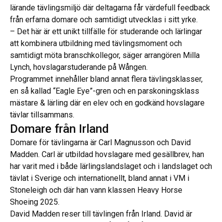
lärande tävlingsmiljö där deltagarna får värdefull feedback
från erfarna domare och samtidigt utvecklas i sitt yrke.
– Det här är ett unikt tillfälle för studerande och lärlingar
att kombinera utbildning med tävlingsmoment och
samtidigt möta branschkollegor, säger arrangören Milla
Lynch, hovslagarstuderande på Wången.
Programmet innehåller bland annat flera tävlingsklasser,
en så kallad “Eagle Eye”-gren och en parskoningsklass
mästare & lärling där en elev och en godkänd hovslagare
tävlar tillsammans.
Domare från Irland
Domare för tävlingarna är Carl Magnusson och David
Madden. Carl är utbildad hovslagare med gesällbrev, han
har varit med i både lärlingslandslaget och i landslaget och
tävlat i Sverige och internationellt, bland annat i VM i
Stoneleigh och där han vann klassen Heavy Horse
Shoeing 2025.
David Madden reser till tävlingen från Irland. David är