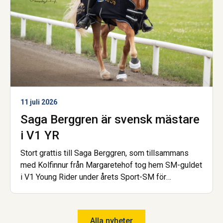
11 juli 2026
Saga Berggren är svensk mästare
i V1 YR
Stort grattis till Saga Berggren, som tillsammans
med Kolfinnur från Margaretehof tog hem SM-guldet
i V1 Young Rider under årets Sport-SM för
islandshäst. Nu är hon dessutom åter igen uttagen
till landslaget! Saga har gått gymnasiet på Wången
och går nu Hovslagarutbildningen, även den på
Alla nyheter