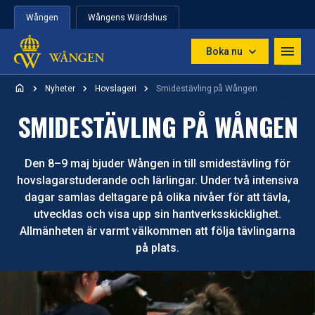
Hoppa till innehåll
Wången
Wångens Wärdshus
Boka nu
Nyheter
Hovslageri
Smidestävling på Wången
SMIDESTÄVLING PÅ WÅNGEN
Den 8–9 maj bjuder Wången in till smidestävling för
hovslagarstuderande och lärlingar. Under två intensiva
dagar samlas deltagare på olika nivåer för att tävla,
utvecklas och visa upp sin hantverksskicklighet.
Allmänheten är varmt välkommen att följa tävlingarna
på plats.