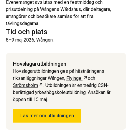
Evenemanget avslutas med en festmiddag och
prisutdelning på Wångens Wärdshus, där deltagare,
arrangörer och besökare samlas för att fira
tävlingsdagarna.
Tid och plats
8–9 maj 2026,
Wången
.
Hovslagar­utbildningen
Hovslagarutbildningen ges på hästnäringens
Öppnas i ny flik
riksanläggningar Wången,
Flyinge
och
Öppnas i ny flik
Strömsholm
. Utbildningen är en treårig CSN-
berättigad yrkeshögskoleutbildning. Ansökan är
öppen till 15 maj.
Läs mer om utbildningen