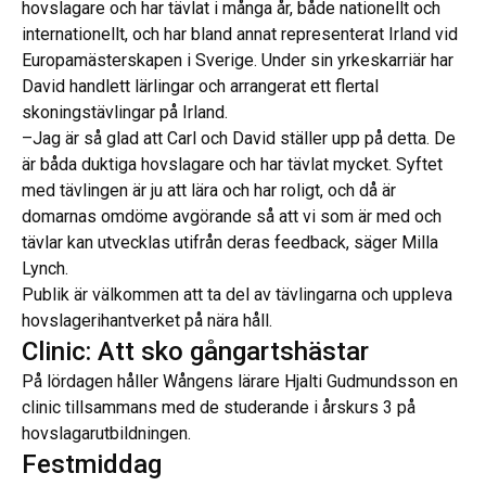
hovslagare och har tävlat i många år, både nationellt och
internationellt, och har bland annat representerat Irland vid
Europamästerskapen i Sverige. Under sin yrkeskarriär har
David handlett lärlingar och arrangerat ett flertal
skoningstävlingar på Irland.
–Jag är så glad att Carl och David ställer upp på detta. De
är båda duktiga hovslagare och har tävlat mycket. Syftet
med tävlingen är ju att lära och har roligt, och då är
domarnas omdöme avgörande så att vi som är med och
tävlar kan utvecklas utifrån deras feedback, säger Milla
Lynch.
Publik är välkommen att ta del av tävlingarna och uppleva
hovslagerihantverket på nära håll.
Clinic: Att sko gångartshästar
På lördagen håller Wångens lärare Hjalti Gudmundsson en
clinic tillsammans med de studerande i årskurs 3 på
hovslagarutbildningen.
Festmiddag