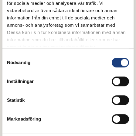
för sociala medier och analysera vår trafik. Vi
vidarebefordrar även sådana identifierare och annan
information från din enhet till de sociala medier och
Brukshäst
annons- och analysföretag som vi samarbetar med.
Dessa kan i sin tur kombinera informationen med annan
information som du har tillhandahållit eller som de har
samlat in när du har använt deras tjänster.
Samtyckesval
Nödvändig
Inställningar
Statistik
25 juli 2026
Poddtips för hästälskare –
Marknadsföring
perfekt sällskap i hängmattan i
sommar