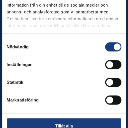
information från din enhet till de sociala medier och
Wången
annons- och analysföretag som vi samarbetar med.
Dessa kan i sin tur kombinera informationen med annan
Wången utbildar dig som älskar hästar – och erbjuder
information som du har tillhandahållit eller som de har
hästnära upplevelser för alla.
samlat in när du har använt deras tjänster.
Tel. växel: 0640-174 00
Samtyckesval
Månd–torsd. kl. 8–16, fred kl. 8–12
Nödvändig
E-post:
info@wangen.se
Inställningar
Innehåll
Statistik
Utbildningar
Besök oss
Sport
Marknadsföring
Brukshästcentrum
Om oss
In English
Nyheter
Tillåt alla