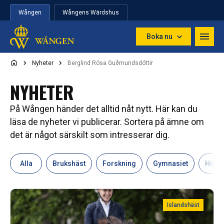
Hoppa till innehåll
Wången
Wångens Wärdshus
Boka nu
Nyheter
Berglind Rósa Guðmundsdóttir
NYHETER
På Wången händer det alltid nåt nytt. Här kan du
läsa de nyheter vi publicerar. Sortera på ämne om
det är något särskilt som intresserar dig.
Alla
Brukshäst
Forskning
Gymnasiet
Hipp
Islandshäst