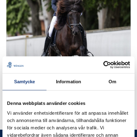
23 september 2024
De tävlar på nivå 3 i Gaedingalist
Samtycke
Information
Om
Jamila Berg, Ylva Hagander, Erlingur Erlingsson,
Madde Johanson och elva ryttare till är inbjudna för
Denna webbplats använder cookies
att tävla i Gaedingalist nivå 3 under Wångens
Vi använder enhetsidentifierare för att anpassa innehållet
Islandshästdagar 18-20 oktober.
och annonserna till användarna, tillhandahålla funktioner
för sociala medier och analysera vår trafik. Vi
vidarebefordrar även sådana identifierare och annan