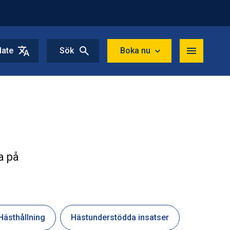
late
Sök
Boka nu
a på
Hästhållning
Hästunderstödda insatser