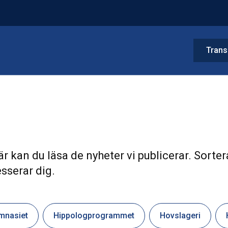
Trans
r kan du läsa de nyheter vi publicerar. Sorter
sserar dig.
mnasiet
Hippologprogrammet
Hovslageri