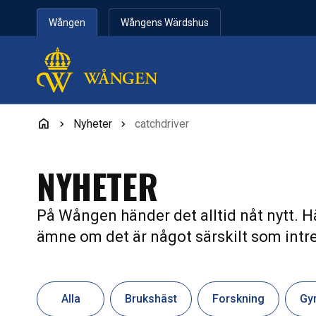
Hoppa till innehåll
Wången
Wångens Wärdshus
Nyheter
catchdriver
NYHETER
På Wången händer det alltid nåt nytt. Hä
ämne om det är något särskilt som intre
Alla
Brukshäst
Forskning
Gy