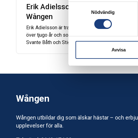
Samtyckesval
Erik Adielsson besökte
Nödvändig
Wången
Erik Adielsson är travkusken som kört häst i
över tjugo år och som nu är förstekusk hos
Svante Båth och Stig H Johansson.
Sammanlagt har han kört häst så långt att det
Avvisa
räcker sju och ett halvt varv runt ekvatorn. Vi
bjöd in honom till Wången för att ge elever
och studenter en chans att ta del av hans
erfarenheter.
Wången
Wången utbildar dig som älskar hästar – och erbj
upplevelser för alla.