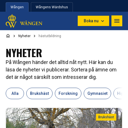
Hoppa till innehåll
Wången
Wångens Wärdshus
Boka nu
Nyheter
hästutbildning
NYHETER
På Wången händer det alltid nåt nytt. Här kan du
läsa de nyheter vi publicerar. Sortera på ämne om
det är något särskilt som intresserar dig.
Alla
Brukshäst
Forskning
Gymnasiet
Hipp
Brukshäst