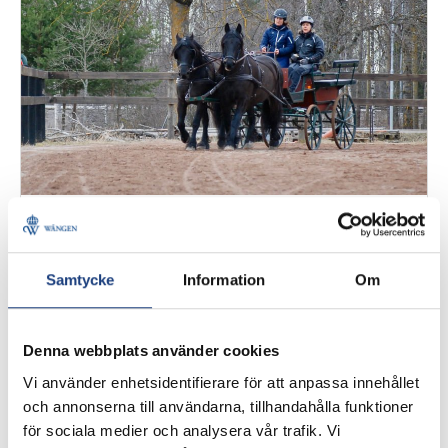
24 april 2020
En vecka med kuskutbildningen i
Samtycke
Information
Om
Rättvik
Följ med både första- och andraårseleverna som går
Denna webbplats använder cookies
kuskutbildningen och se hur de har de en vanlig
vecka på utbildningsort Rättvik.
Vi använder enhetsidentifierare för att anpassa innehållet
och annonserna till användarna, tillhandahålla funktioner
för sociala medier och analysera vår trafik. Vi