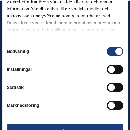
vidarebefordrar även sådana identifierare och annan
information från din enhet till de sociala medier och
Wången
annons- och analysföretag som vi samarbetar med.
Dessa kan i sin tur kombinera informationen med annan
Wången utbildar dig som älskar hästar – och erbjuder
information som du har tillhandahållit eller som de har
hästnära upplevelser för alla.
samlat in när du har använt deras tjänster.
Samtyckesval
Tel. växel: 0640-174 00
Nödvändig
Månd–torsd. kl. 8–16, fred kl. 8–12
E-post:
info@wangen.se
Inställningar
Innehåll
Statistik
Utbildningar
Besök oss
Sport
Marknadsföring
Brukshästcentrum
Om oss
In English