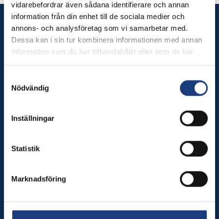
vidarebefordrar även sådana identifierare och annan
information från din enhet till de sociala medier och
Wången
annons- och analysföretag som vi samarbetar med.
Dessa kan i sin tur kombinera informationen med annan
Wången utbildar dig som älskar hästar – och erbjuder
information som du har tillhandahållit eller som de har
hästnära upplevelser för alla.
samlat in när du har använt deras tjänster.
Samtyckesval
Tel. växel: 0640-174 00
Nödvändig
Månd–torsd. kl. 8–16, fred kl. 8–12
E-post:
info@wangen.se
Inställningar
Innehåll
Statistik
Utbildningar
Besök oss
Marknadsföring
Sport
Brukshästcentrum
Om oss
In English