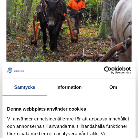
22 januari 2025
LindmarkRahm – naturvård med
Samtycke
Information
Om
häst
Brukshästcentrum Wången presenterar månadens
Denna webbplats använder cookies
brukshästverksamhet. Den här gången pratade vi
med Maria Lindmark som är utbildad på
Vi använder enhetsidentifierare för att anpassa innehållet
Kuskutbildningen i brukshästkörning.
och annonserna till användarna, tillhandahålla funktioner
för sociala medier och analysera vår trafik. Vi