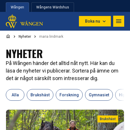
Hoppa till innehåll
Wången
Wångens Wärdshus
Boka nu
Nyheter
maria lindmark
NYHETER
På Wången händer det alltid nåt nytt. Här kan du
läsa de nyheter vi publicerar. Sortera på ämne om
det är något särskilt som intresserar dig.
Alla
Brukshäst
Forskning
Gymnasiet
Hipp
Brukshäst