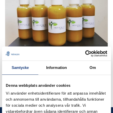
4 juni 2020
UF-företag gav burken pumpen
Samtycke
Information
Om
UF-företagande på gymnasiet innebär att
gymnasieelever får starta, driva och avveckla ett
Denna webbplats använder cookies
företag under ett läsår. UF-företaget Mea Poni
Vi använder enhetsidentifierare för att anpassa innehållet
paketerade om …
och annonserna till användarna, tillhandahålla funktioner
för sociala medier och analysera vår trafik. Vi
vidarebefordrar även sådana identifierare och annan