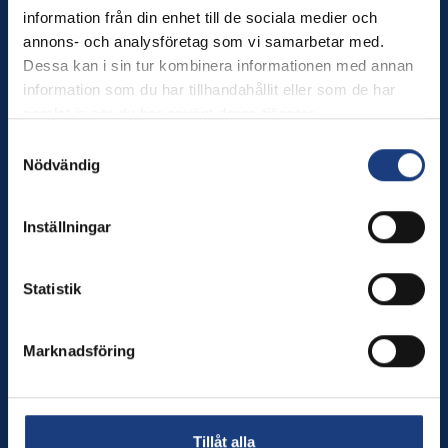
information från din enhet till de sociala medier och
Wången
annons- och analysföretag som vi samarbetar med.
Dessa kan i sin tur kombinera informationen med annan
Wången utbildar dig som älskar hästar – och erbjuder
information som du har tillhandahållit eller som de har
hästnära upplevelser för alla.
samlat in när du har använt deras tjänster.
Tel. växel: 0640-174 00
Samtyckesval
Månd–torsd. kl. 8–16, fred kl. 8–12
Nödvändig
E-post:
info@wangen.se
Inställningar
Innehåll
Statistik
Utbildningar
Besök oss
Sport
Marknadsföring
Brukshästcentrum
Om oss
In English
Nyheter
Tillåt alla