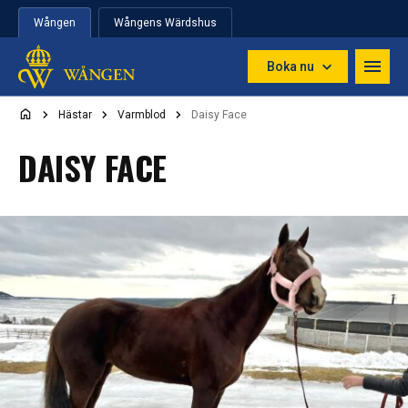
Hoppa till innehåll
Wången
Wångens Wärdshus
Boka nu
Hästar
Varmblod
Daisy Face
DAISY FACE