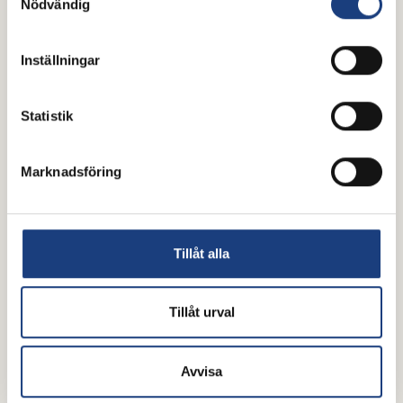
Nödvändig
Upper Hand
Inställningar
Statistik
Marknadsföring
Tillåt alla
Tillåt urval
Veneer
Avvisa