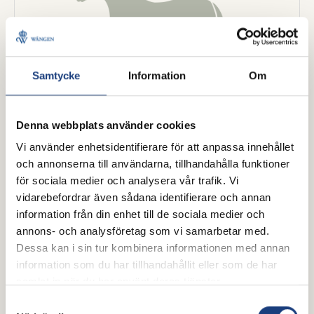
Samtycke
Information
Om
Denna webbplats använder cookies
Vi använder enhetsidentifierare för att anpassa innehållet
Iron Nipple
och annonserna till användarna, tillhandahålla funktioner
för sociala medier och analysera vår trafik. Vi
vidarebefordrar även sådana identifierare och annan
information från din enhet till de sociala medier och
annons- och analysföretag som vi samarbetar med.
Dessa kan i sin tur kombinera informationen med annan
information som du har tillhandahållit eller som de har
samlat in när du har använt deras tjänster.
Samtyckesval