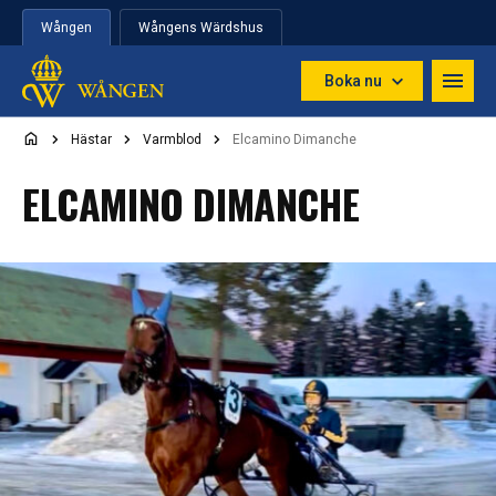
Hoppa till innehåll
Wången
Wångens Wärdshus
Boka nu
Hästar
Varmblod
Elcamino Dimanche
ELCAMINO DIMANCHE