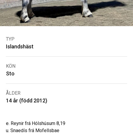
TYP
Islandshäst
KÖN
Sto
ÅLDER
14 år (född 2012)
e. Reynir frá Hólshúsum 8,19
u. Snaedís frá Mofellsbae