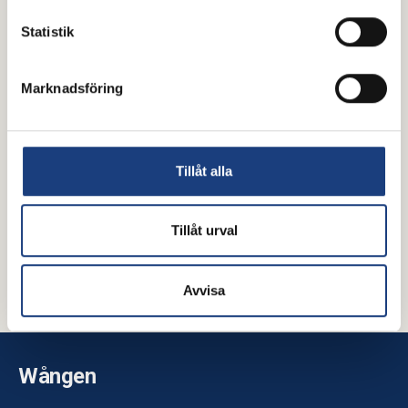
Statistik
Marknadsföring
Tillåt alla
Fróstrós från Fagerfjäll
Tillåt urval
Alla hästar
Avvisa
Wången