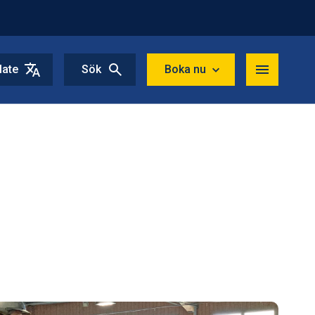
late
Sök
Boka nu