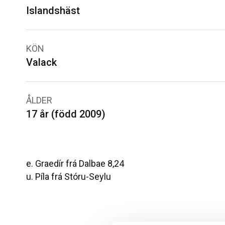
Islandshäst
KÖN
Valack
ÅLDER
17 år (född 2009)
e. Graedír frá Dalbae 8,24
u. Píla frá Stóru-Seylu