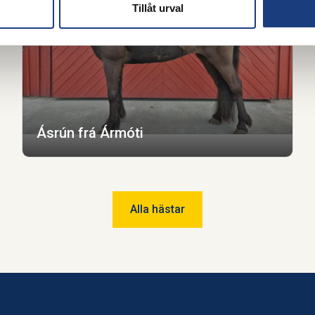
Tillåt urval
Ásrún frá Ármóti
Alla hästar