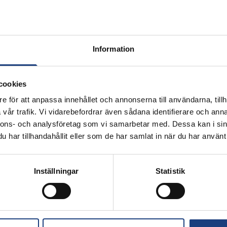
Information
cookies
e för att anpassa innehållet och annonserna till användarna, tillh
vår trafik. Vi vidarebefordrar även sådana identifierare och anna
nnons- och analysföretag som vi samarbetar med. Dessa kan i sin
Fler hästar
har tillhandahållit eller som de har samlat in när du har använt 
 våra fantastiska skolhästar! Varmblodstravare
russ! Alla är de lika fantastiska kollegor oc
Inställningar
Statistik