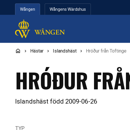
Hoppa till innehåll
Wången
Wångens Wärdshus
Hästar
Islandshäst
Hróður från Toftinge
HRÓÐUR FRÅN
Islandshäst född 2009-06-26
TYP