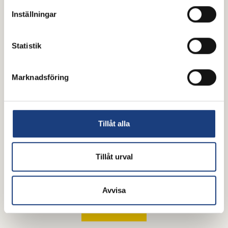
Fremd från Knubbo
Inställningar
Statistik
Marknadsföring
Tillåt alla
Tillåt urval
Oskadís från Ljungdalen
Avvisa
Alla hästar