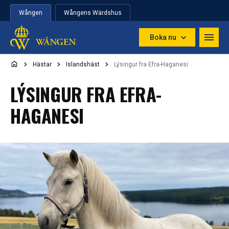
Hoppa till innehåll
Wången
Wångens Wärdshus
Boka nu
Hästar
Islandshäst
Lýsingur fra Efra-Haganesi
LÝSINGUR FRA EFRA-
HAGANESI