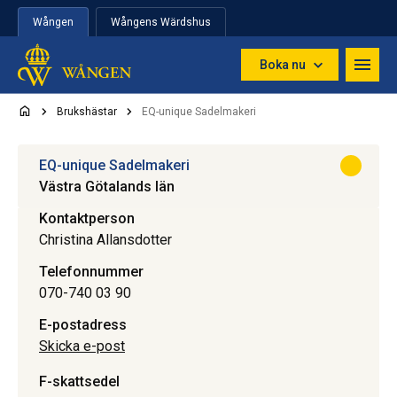
Hoppa till innehåll
Wången
Wångens Wärdshus
Boka nu
Brukshästar
EQ-unique Sadelmakeri
EQ-unique Sadelmakeri
Västra Götalands län
Kontaktperson
Christina Allansdotter
Telefonnummer
070-740 03 90
E-postadress
Skicka e-post
F-skattsedel