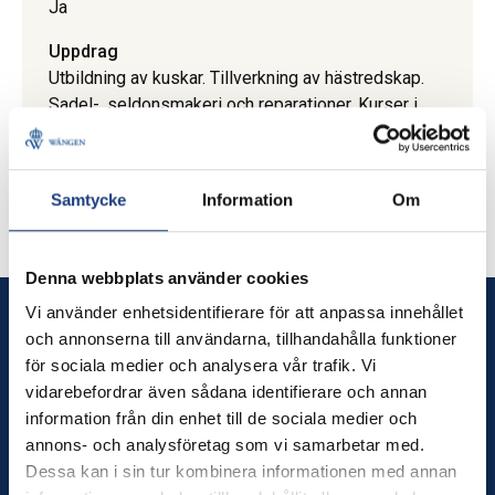
Ja
Uppdrag
Utbildning av kuskar. Tillverkning av hästredskap.
Sadel-, seldonsmakeri och reparationer. Kurser i
sadelmakeri.
Uppdrag
Västra Götalands län
Samtycke
Information
Om
Denna webbplats använder cookies
Vi använder enhetsidentifierare för att anpassa innehållet
Wången
och annonserna till användarna, tillhandahålla funktioner
för sociala medier och analysera vår trafik. Vi
Wången utbildar dig som älskar hästar – och erbjuder
vidarebefordrar även sådana identifierare och annan
hästnära upplevelser för alla.
information från din enhet till de sociala medier och
annons- och analysföretag som vi samarbetar med.
Tel. växel: 0640-174 00
Dessa kan i sin tur kombinera informationen med annan
Månd–torsd. kl. 8–16, fred kl. 8–12