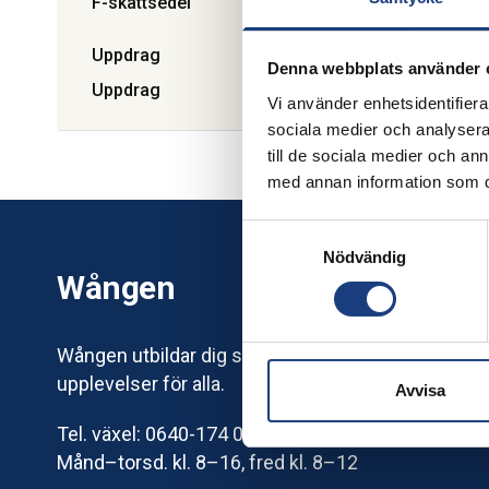
F-skattsedel
Ja
Uppdrag
Skogbruk / Skogskörning. Turi
Denna webbplats använder 
Uppdrag
Kalmar län. Öland
Vi använder enhetsidentifierar
sociala medier och analysera 
till de sociala medier och a
med annan information som du 
Samtyckesval
Nödvändig
Wången
Wången utbildar dig som älskar hästar – och erbj
upplevelser för alla.
Avvisa
Tel. växel: 0640-174 00
Månd–torsd. kl. 8–16, fred kl. 8–12