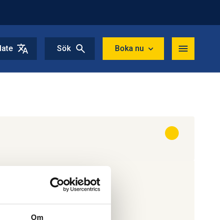
late
Sök
Boka nu
Om