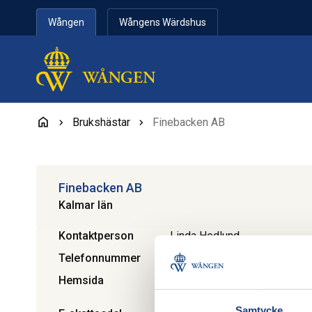
Hoppa till innehåll
Wången
Wångens Wärdshus
Brukshästar
Finebacken AB
Finebacken AB
Kalmar län
Kontaktperson
Linda Hedlund
Telefonnummer
0706-02 90 47
Hemsida
Besök webbplats
Samtycke