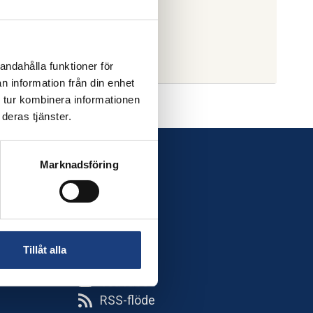
andahålla funktioner för
n information från din enhet
 tur kombinera informationen
deras tjänster.
Marknadsföring
Följ oss
Facebook
LinkedIn
TikTok
Tillåt alla
Instagram
YouTube
RSS-flöde