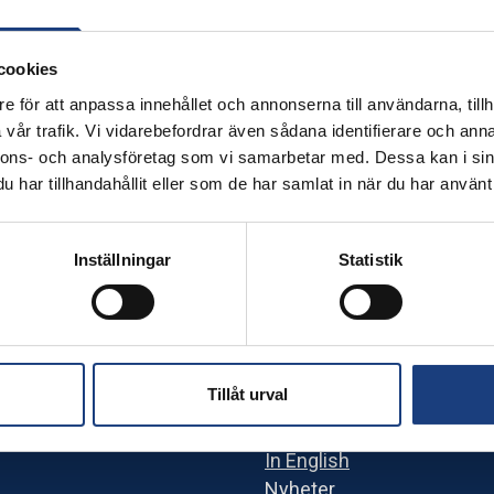
stkörningar. Bröllop. Enklare skogskörning (lunning).
cookies
e för att anpassa innehållet och annonserna till användarna, tillh
vår trafik. Vi vidarebefordrar även sådana identifierare och anna
nnons- och analysföretag som vi samarbetar med. Dessa kan i sin
har tillhandahållit eller som de har samlat in när du har använt 
Inställningar
Statistik
Innehåll
Utbildningar
Besök oss
uder hästnära
Sport
Tillåt urval
Brukshästcentrum
Om oss
In English
Nyheter