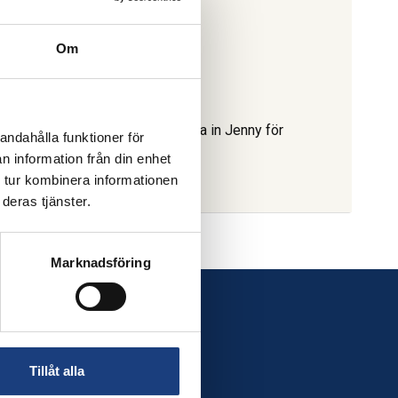
Om
ildning, körläger. Det går att boka in Jenny för
andahålla funktioner för
n information från din enhet
 tur kombinera informationen
deras tjänster.
Marknadsföring
Följ oss
Tillåt alla
Facebook
LinkedIn