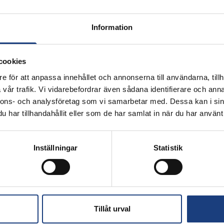
Information
cookies
r varje helg i mars till november; inkörning, grundkurser, vidareutb
e för att anpassa innehållet och annonserna till användarna, tillh
vår trafik. Vi vidarebefordrar även sådana identifierare och anna
nnons- och analysföretag som vi samarbetar med. Dessa kan i sin
har tillhandahållit eller som de har samlat in när du har använt 
Inställningar
Statistik
Innehåll
Utbildningar
Tillåt urval
Besök oss
uder hästnära