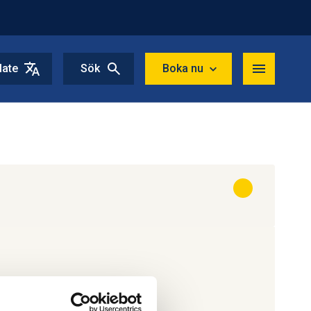
late
Sök
Boka nu