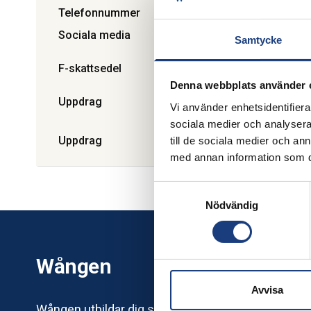
Telefonnummer
0702-78 54 80
Sociala media
Besök webbplats
Samtycke
F-skattsedel
Ja
Denna webbplats använder 
Uppdrag
Utbildning av kuskar. Körkurse
Vi använder enhetsidentifierar
helgkurser i hela landet.
sociala medier och analysera 
Uppdrag
Blekinge län. Hela Sverige
till de sociala medier och a
med annan information som du 
Samtyckesval
Nödvändig
Wången
Avvisa
Wången utbildar dig som älskar hästar – och erbj