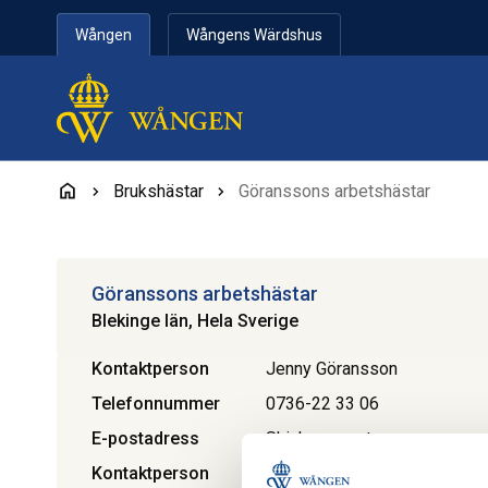
Hoppa till innehåll
Wången
Wångens Wärdshus
Brukshästar
Göranssons arbetshästar
Göranssons arbetshästar
Blekinge län, Hela Sverige
Kontaktperson
Jenny Göransson
Telefonnummer
0736-22 33 06
E-postadress
Skicka e-post
Kontaktperson
Lars-Göran Göransson