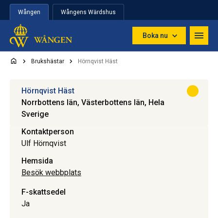
Hoppa till innehåll
Wången
Wångens Wärdshus
Boka nu
Brukshästar
Hörnqvist Häst
Hörnqvist Häst
Norrbottens län, Västerbottens län, Hela
Sverige
Kontaktperson
Ulf Hörnqvist
Hemsida
Besök webbplats
F-skattsedel
Ja