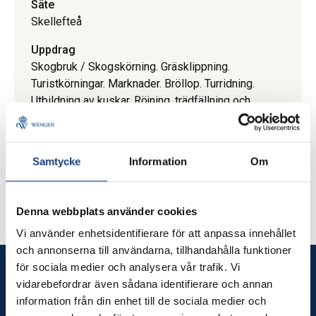
Säte
Skellefteå
Uppdrag
Skogbruk / Skogskörning. Gräsklippning.
Turistkörningar. Marknader. Bröllop. Turridning.
Utbildning av kuskar. Röjning, trädfällning och
framkörning med häst. Grundkurs och
fortsättningskurs i hästkörning och skogskörning.
Ridturer och ridverksamhet.
Samtycke
Information
Om
Uppdrag
Norrbottens län. Västerbottens län. Hela Sverige
Denna webbplats använder cookies
Vi använder enhetsidentifierare för att anpassa innehållet
och annonserna till användarna, tillhandahålla funktioner
för sociala medier och analysera vår trafik. Vi
Wången
vidarebefordrar även sådana identifierare och annan
information från din enhet till de sociala medier och
Wången utbildar dig som älskar hästar – och erbjuder