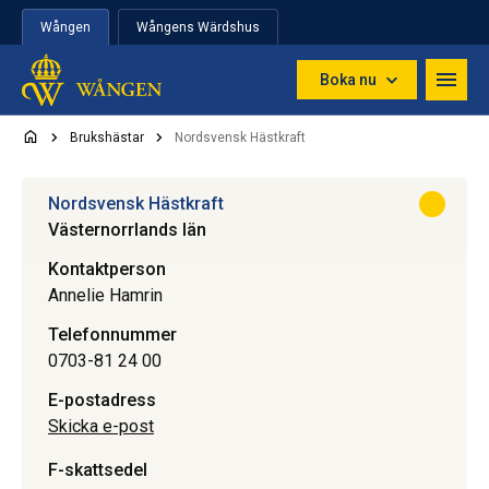
Hoppa till innehåll
Wången
Wångens Wärdshus
Boka nu
Brukshästar
Nordsvensk Hästkraft
Nordsvensk Hästkraft
Västernorrlands län
Kontaktperson
Annelie Hamrin
Telefonnummer
0703-81 24 00
E-postadress
Skicka e-post
F-skattsedel