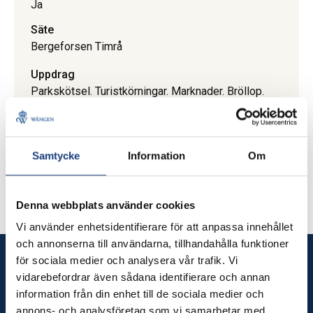
Ja
Säte
Bergeforsen Timrå
Uppdrag
Parkskötsel. Turistkörningar. Marknader. Bröllop.
Event. Utbildning av hästar. Utbildning av kuskar.
Jag åtar mig uppdrag inom turism,bröllop och
mindre lunningsuppdrag av timmer.
Samtycke
Information
Om
Uppdrag
Västernorrlands län
Denna webbplats använder cookies
Vi använder enhetsidentifierare för att anpassa innehållet
och annonserna till användarna, tillhandahålla funktioner
för sociala medier och analysera vår trafik. Vi
Wången
vidarebefordrar även sådana identifierare och annan
information från din enhet till de sociala medier och
Wången utbildar dig som älskar hästar – och erbjuder
annons- och analysföretag som vi samarbetar med.