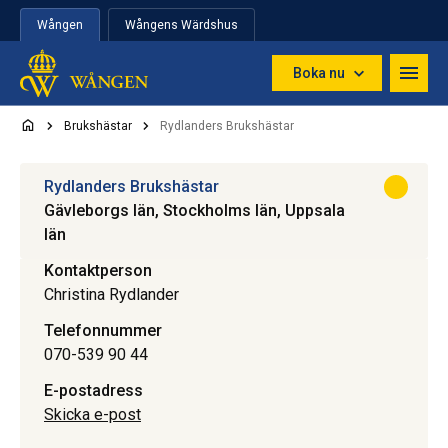
Hoppa till innehåll
Wången
Wångens Wärdshus
Boka nu
Brukshästar
Rydlanders Brukshästar
Rydlanders Brukshästar
Gävleborgs län, Stockholms län, Uppsala
län
Kontaktperson
Christina Rydlander
Telefonnummer
070-539 90 44
E-postadress
Skicka e-post