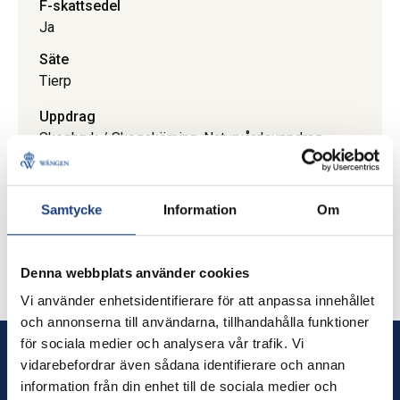
F-skattsedel
Ja
Säte
Tierp
Uppdrag
Skogbruk / Skogskörning. Naturvårdsuppdrag.
Gräsklippning. Utbildning av kuskar.
Körundervisning; prova-på, introduktioner. Tar gärna
emot förfrågningar på olika uppdrag.
Samtycke
Information
Om
Uppdrag
Gävleborgs län. Stockholms län. Uppsala län
Denna webbplats använder cookies
Vi använder enhetsidentifierare för att anpassa innehållet
och annonserna till användarna, tillhandahålla funktioner
för sociala medier och analysera vår trafik. Vi
Wången
vidarebefordrar även sådana identifierare och annan
information från din enhet till de sociala medier och