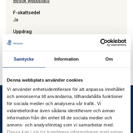
Besök webbplats
F-skattsedel
Ja
Uppdrag
Turistkörningar. Marknader. Bröllop. Utbildning av
kuskar. Lektioner och kurser i körning. Ponnyridning
Uppdrag
Samtycke
Information
Om
Stockholms län
Denna webbplats använder cookies
Vi använder enhetsidentifierare för att anpassa innehållet
och annonserna till användarna, tillhandahålla funktioner
Wången
för sociala medier och analysera vår trafik. Vi
vidarebefordrar även sådana identifierare och annan
Wången utbildar dig som älskar hästar – och erbjuder
information från din enhet till de sociala medier och
hästnära upplevelser för alla.
annons- och analysföretag som vi samarbetar med.
Dessa kan i sin tur kombinera informationen med annan