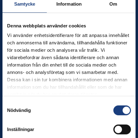
Wången utbildar dig som älskar hästar – och erbjuder
Samtycke
Information
Om
hästnära upplevelser för alla.
Tel. växel: 0640-174 00
Denna webbplats använder cookies
Månd–torsd. kl. 8–16, fred kl. 8–12
Vi använder enhetsidentifierare för att anpassa innehållet
och annonserna till användarna, tillhandahålla funktioner
E-post:
info@wangen.se
för sociala medier och analysera vår trafik. Vi
vidarebefordrar även sådana identifierare och annan
Innehåll
information från din enhet till de sociala medier och
Utbildningar
annons- och analysföretag som vi samarbetar med.
Besök oss
Dessa kan i sin tur kombinera informationen med annan
Sport
information som du har tillhandahållit eller som de har
Brukshästcentrum
samlat in när du har använt deras tjänster.
Om oss
Samtyckesval
In English
Nödvändig
Nyheter
Kalender
Inställningar