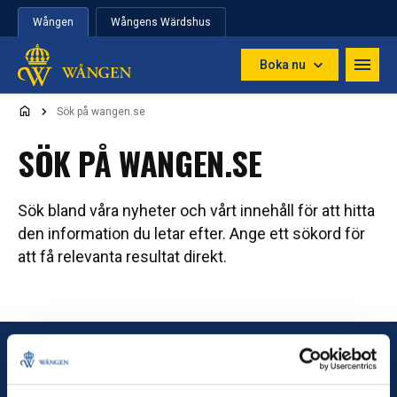
Hoppa till innehåll
Wången
Wångens Wärdshus
Boka nu
Sök på wangen.se
SÖK PÅ WANGEN.SE
Sök bland våra nyheter och vårt innehåll för att hitta
den information du letar efter. Ange ett sökord för
att få relevanta resultat direkt.
Wången