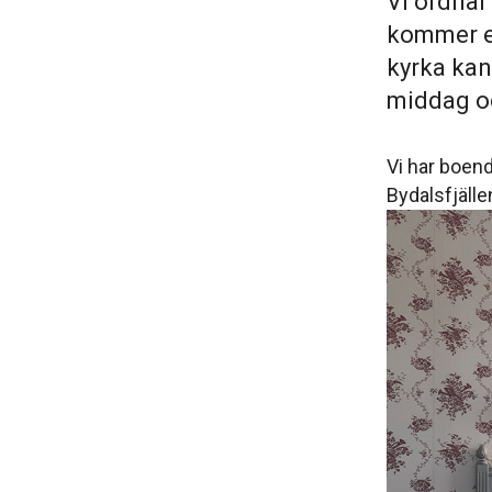
Vi ordnar
kommer el
kyrka kan
middag o
Vi har boend
Bydalsfjälle