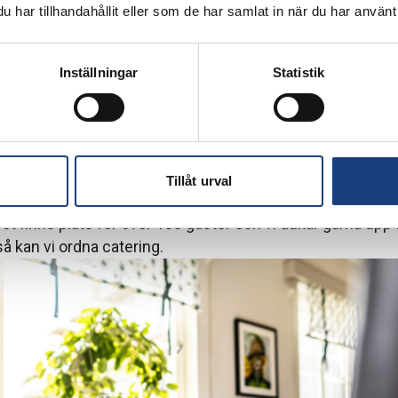
har tillhandahållit eller som de har samlat in när du har använt 
Inställningar
Statistik
Tillåt urval
t finns plats för över 100 gäster och vi dukar gärna upp f
 så kan vi ordna catering.