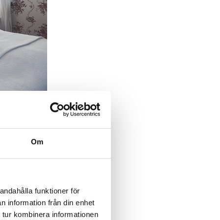
ås med häst
 när Carolin
ångens
Om
andahålla funktioner för
n information från din enhet
 tur kombinera informationen