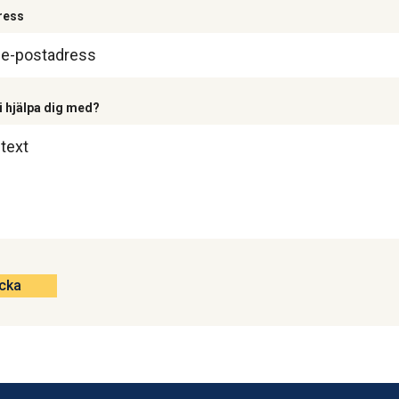
ress
i hjälpa dig med?
cka