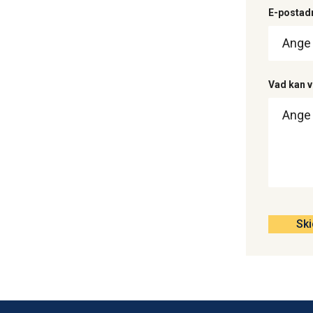
E-postad
Vad kan v
Ski