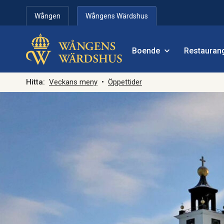
Hoppa till innehåll
Wången
Wångens Wärdshus
Boende
Restauran
Hitta:
Veckans meny
•
Öppettider