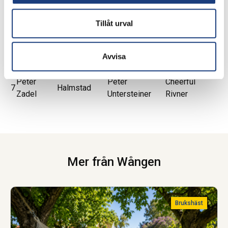
Niklasson
Lindgren
Sofie
Johan
Tillåt urval
5
Halmstad
Lucky Babe
Ericsson
Untersteiner
Anna
6
Isabelle
Örebro
Hans Karlsson
Modern Love
Avvisa
Karlsson
Peter
Peter
Cheerful
7
Halmstad
Zadel
Untersteiner
Rivner
Mer från Wången
Brukshäst