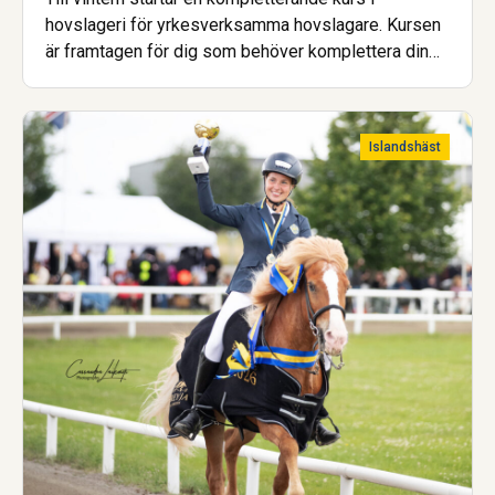
hovslageri för yrkesverksamma hovslagare. Kursen
är framtagen för dig som behöver komplettera din
utbildning för att uppfylla de nya kraven för att bli
godkänd hovslagare.
Islandshäst