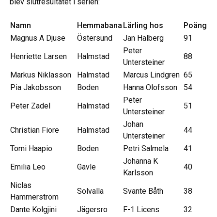
blev slutresultatet i serien:
Namn
Hemmabana
Lärling hos
Poäng
Magnus A Djuse
Östersund
Jan Halberg
91
Peter
Henriette Larsen
Halmstad
88
Untersteiner
Markus Niklasson
Halmstad
Marcus Lindgren
65
Pia Jakobsson
Boden
Hanna Olofsson
54
Peter
Peter Zadel
Halmstad
51
Untersteiner
Johan
Christian Fiore
Halmstad
44
Untersteiner
Tomi Haapio
Boden
Petri Salmela
41
Johanna K
Emilia Leo
Gävle
40
Karlsson
Niclas
Solvalla
Svante Båth
38
Hammerström
Dante Kolgjini
Jägersro
F-1 Licens
32