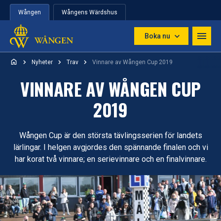
Hoppa till innehåll
Wången
Wångens Wärdshus
Boka nu
Nyheter
Trav
Vinnare av Wången Cup 2019
VINNARE AV WÅNGEN CUP
2019
Wången Cup är den största tävlingsserien för landets
lärlingar. I helgen avgjordes den spännande finalen och vi
har korat två vinnare; en serievinnare och en finalvinnare.