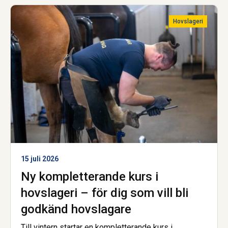
av samtal om hästar, islandshästar och travsport.
Trevlig lyssning!
Hovslageri
15 juli 2026
Ny kompletterande kurs i
hovslageri – för dig som vill bli
godkänd hovslagare
Till vintern startar en kompletterande kurs i