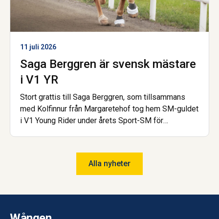
11 juli 2026
Saga Berggren är svensk mästare
i V1 YR
Stort grattis till Saga Berggren, som tillsammans
med Kolfinnur från Margaretehof tog hem SM-guldet
i V1 Young Rider under årets Sport-SM för
islandshäst. Nu är hon dessutom åter igen uttagen
till landslaget! Saga har gått gymnasiet på Wången
och går nu Hovslagarutbildningen, även den på
Alla nyheter
Wången.
Wången