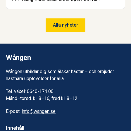
islandshäst. Nu är hon dessutom åter igen uttagen
till landslaget! Saga har gått gymnasiet på Wången
och går nu Hovslagarutbildningen, även den på
Alla nyheter
Wången.
Wången
Wången utbildar dig som älskar hästar – och erbjuder
hästnära upplevelser för alla.
Tel. växel: 0640-174 00
Månd–torsd. kl. 8–16, fred kl. 8–12
E-post:
info@wangen.se
Innehåll