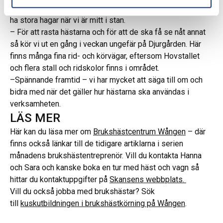
får vara ute nattetid under sommaren. Det är ändå lyxigt att
ha stora hagar när vi är mitt i stan.
– För att rasta hästarna och för att de ska få se nåt annat
så kör vi ut en gång i veckan ungefär på Djurgården. Här
finns många fina rid- och körvägar, eftersom Hovstallet
och flera stall och ridskolor finns i området.
–Spännande framtid – vi har mycket att säga till om och
bidra med när det gäller hur hästarna ska användas i
verksamheten.
LÄS MER
Här kan du läsa mer om
Brukshästcentrum Wången
– där
finns också länkar till de tidigare artiklarna i serien
månadens brukshästentreprenör. Vill du kontakta Hanna
och Sara och kanske boka en tur med häst och vagn så
hittar du kontaktuppgifter på
Skansens webbplats.
Vill du också jobba med brukshästar? Sök
till
kuskutbildningen i brukshästkörning på Wången
.