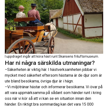
I uppdraget ingår att köra häst runt Skansens friluftsmuseum.
Har ni några särskilda utmaningar?
–Säkerheten är viktig här. I hästverksamheten jobbar vi
mycket med säkerhet eftersom hästarna är de djur som är
ute bland besökarna, övriga djur är i hägn.
–Vi miljötränar hästar och informerar besökarna. Vi övar på
att vara uppmärksamma på sådant som händer runt i kring
oss när vi kör så att vi kan se en situation innan den
händer. En riktigt bra sommardag kan det vara 15 000