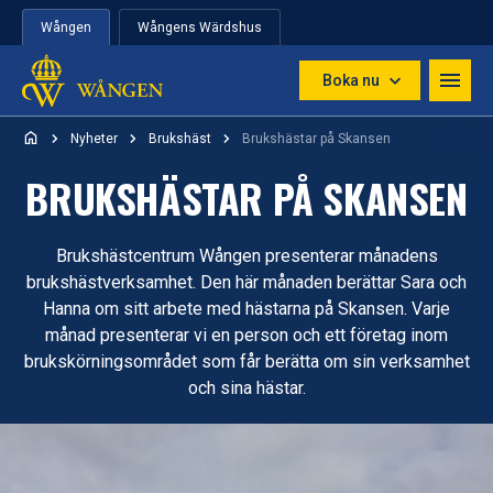
Hoppa till innehåll
Wången
Wångens Wärdshus
Boka nu
Nyheter
Brukshäst
Brukshästar på Skansen
BRUKSHÄSTAR PÅ SKANSEN
Brukshästcentrum Wången presenterar månadens
brukshästverksamhet. Den här månaden berättar Sara och
Hanna om sitt arbete med hästarna på Skansen. Varje
månad presenterar vi en person och ett företag inom
brukskörningsområdet som får berätta om sin verksamhet
och sina hästar.