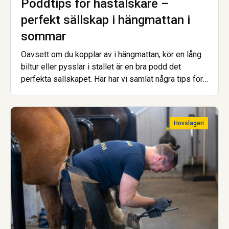
Poddtips för hästälskare –
perfekt sällskap i hängmattan i
sommar
Oavsett om du kopplar av i hängmattan, kör en lång
biltur eller pysslar i stallet är en bra podd det
perfekta sällskapet. Här har vi samlat några tips för
dig som vill inspireras, lära dig mer eller bara njuta
av samtal om hästar, islandshästar och travsport.
Trevlig lyssning!
Hovslageri