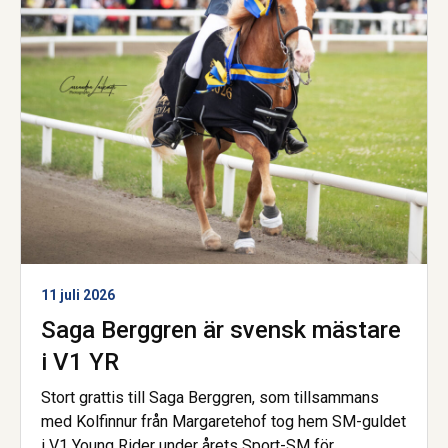
11 juli 2026
Saga Berggren är svensk mästare
i V1 YR
Stort grattis till Saga Berggren, som tillsammans
med Kolfinnur från Margaretehof tog hem SM-guldet
i V1 Young Rider under årets Sport-SM för