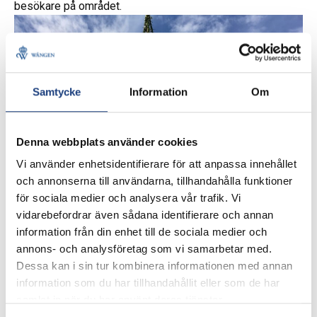
besökare på området.
Samtycke
Information
Om
Denna webbplats använder cookies
Vi använder enhetsidentifierare för att anpassa innehållet
och annonserna till användarna, tillhandahålla funktioner
för sociala medier och analysera vår trafik. Vi
vidarebefordrar även sådana identifierare och annan
information från din enhet till de sociala medier och
Midsommar är en storhelg på Skansen. Foto: Kylliki Hellström
annons- och analysföretag som vi samarbetar med.
–Hästarna måste vara lugna trygga individer. Det är en
Dessa kan i sin tur kombinera informationen med annan
krävande miljö för en häst att jobba på Skansen. Det är
information som du har tillhandahållit eller som de har
bitvis väldigt mycket folk och mycket liv och rörelse. Vi
samlat in när du har använt deras tjänster.
försöker att alltid ha hästarna på prov eftersom en del