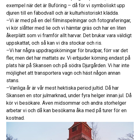
exempel när det är Buföring – då för vi symboliskt upp
djuren till en fäbodvall och är kulturhistoriskt klädda.
–Vi är med på en del filminspelningar och fotograferingar,
vi kör slåtter med lie och vi hämtar gräs och har en liten
åkerplätt som vi framför allt harvar. Det brukar vara väldigt
uppskattat, och så kan vi dra stockar och ris.
–Vi har några uppdragskörningar för brudpar, förr var det
fler, men det har mattats av. Vi erbjuder körning endast på
plats här på Skansen och på södra Djurgården. Vi har inte
möjlighet att transportera vagn och häst någon annan
stans.
–Vanliga år är vår mest hektiska period jultid. Då har
Skansen en stor julmarknad, under fyra helger innan jul. Då
kör vi besökare. Även midsommar och andra storhelger
arbetar vi och då kan besökarna åka med på turer för en
kostnad.