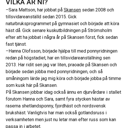
VILKA ÄR NI?
–Sara Mattson, har jobbat på
Skansen
sedan 2008 och
tillsvidareanställd sedan 2015. Gick
naturbruksprogrammet på gymnasiet och började att köra
häst då. Gick senare kuskutbildningen på Strömsholm
efter att ha jobbat i några år på Skansen först, fick sedan
fast tjänst.
–Hanna Olofsson, började hjälpa till med ponnyridningen
redan på högstadiet, har en tillsvidareanställning sen
2013. Har ridit sen jag var liten, praoade på Skansen och
började sedan jobba med ponnyridningen, och så
småningom lärde jag mig köra och började jobba på timme
som kusk här på Skansen.
På Skansen jobbar idag också ännu en djurvårdare i stallet
förutom Hanna och Sara, samt fyra stycken hästar av
raserna shetlandsponny, fjordhäst och nordsvensk
brukshäst. Vanligtvis har man också gotlandsruss i
verksamheten men just nu letar man efter russ som kan
passa in i arbetet.