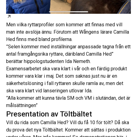
Öppnas i ny flik
Men vilka ryttarprofiler som kommer att finnas med vill
man inte avslöja ännu. Förutom att Wångens lärare Camilla
Hed finns med bland profilerna.
”Selen kommer med inställningar anpassade tagna från ett
antal framgångsrika ryttare, däribland Camilla Hed”
berättar hippologstudenten Ida Nemeth.
Examensarbetet ska vara klart i vår och en färdig produkt
kommer vara klar i maj. Det som saknas just nu är en
säkerhetslösning i fall ryttaren skulle ramla av, men det
ska vara klart vid lanseringen utlovar Ida.
”Alla kommer att kunna tävla SM och VM i slutändan, det är
målsättningen”
Presentation av Töltbältet
Vill du rida som Camilla Hed? Vill du få 10 för tölt? Då ska
du prova det nya Töltbältet. Kommer att sättas i produktion