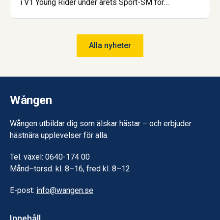
i V1 Young Rider under årets Sport-SM för
islandshäst. Nu är hon dessutom åter igen uttagen
till landslaget! Saga har gått gymnasiet på Wången
och går nu Hovslagarutbildningen, även den på
Alla nyheter
Wången.
Wången
Wången utbildar dig som älskar hästar – och erbjuder
hästnära upplevelser för alla.
Tel. växel: 0640-174 00
Månd–torsd. kl. 8–16, fred kl. 8–12
E-post:
info@wangen.se
Innehåll