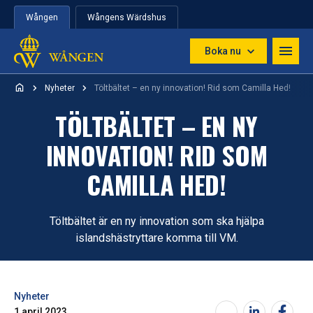
Hoppa till innehåll
Wången
Wångens Wärdshus
Boka nu
Nyheter
Töltbältet – en ny innovation! Rid som Camilla Hed!
TÖLTBÄLTET – EN NY
INNOVATION! RID SOM
CAMILLA HED!
Töltbältet är en ny innovation som ska hjälpa
islandshästryttare komma till VM.
Nyheter
1 april 2023