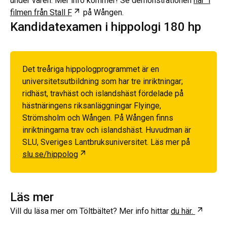
under våren. Mer info kommer! Se demonstrationen
här i
Öppnas i ny flik
filmen från Stall F
på Wången.
Kandidatexamen i hippologi 180 hp
Det treåriga hippologprogrammet är en
universitetsutbildning som har tre inriktningar;
ridhäst, travhäst och islandshäst fördelade på
hästnäringens riksanläggningar Flyinge,
Strömsholm och Wången. På Wången finns
inriktningarna trav och islandshäst. Huvudman är
SLU, Sveriges Lantbruksuniversitet. Läs mer på
Öppnas i ny flik
slu.se/hippolog
Läs mer
Öppnas
Vill du läsa mer om Töltbältet? Mer info hittar
du här.