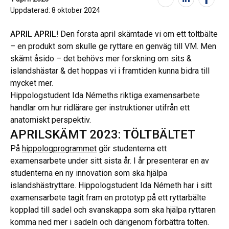
Uppdaterad:
8 oktober 2024
APRIL APRIL!
Den första april skämtade vi om ett töltbälte
– en produkt som skulle ge ryttare en genväg till VM.
Men
skämt åsido
–
det behövs mer forskning om sits &
islandshästar & det hoppas vi i framtiden kunna bidra till
mycket mer.
Hippologstudent Ida Némeths riktiga examensarbete
handlar om hur ridlärare ger instruktioner utifrån ett
anatomiskt perspektiv.
APRILSKÄMT 2023: TÖLTBÄLTET
På
hippologprogrammet
gör studenterna ett
examensarbete under sitt sista år. I år presenterar en av
studenterna en ny innovation som ska hjälpa
islandshästryttare. Hippologstudent Ida Németh har i sitt
examensarbete tagit fram en prototyp på ett ryttarbälte
kopplad till sadel och svanskappa som ska hjälpa ryttaren
komma ned mer i sadeln och därigenom förbättra tölten.