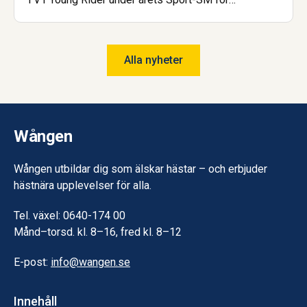
islandshäst. Nu är hon dessutom åter igen uttagen
till landslaget! Saga har gått gymnasiet på Wången
och går nu Hovslagarutbildningen, även den på
Alla nyheter
Wången.
Wången
Wången utbildar dig som älskar hästar – och erbjuder
hästnära upplevelser för alla.
Tel. växel: 0640-174 00
Månd–torsd. kl. 8–16, fred kl. 8–12
E-post:
info@wangen.se
Innehåll