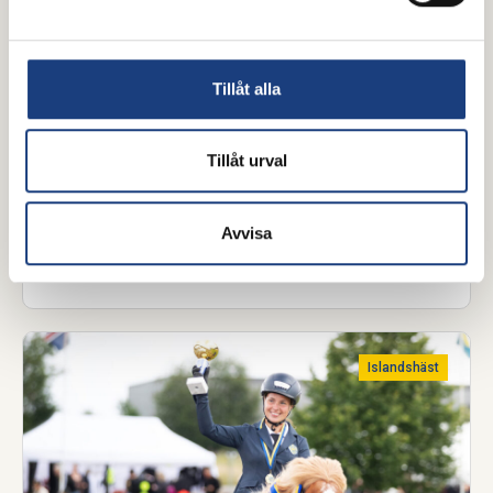
15 juli 2026
Tillåt alla
Ny kompletterande kurs i
hovslageri – för dig som vill bli
Tillåt urval
godkänd hovslagare
Till vintern startar en kompletterande kurs i
Avvisa
hovslageri för yrkesverksamma hovslagare. Kursen
är framtagen för dig som behöver komplettera din
utbildning för att uppfylla de nya kraven för att bli
godkänd hovslagare.
Islandshäst