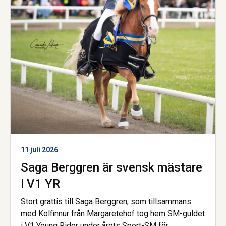
11 juli 2026
Saga Berggren är svensk mästare
i V1 YR
Stort grattis till Saga Berggren, som tillsammans
med Kolfinnur från Margaretehof tog hem SM-guldet
i V1 Young Rider under årets Sport-SM för