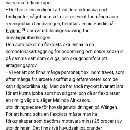
har vissa förkunskaper.
–Det här är en möjlighet att validera in kunskap och
färdigheter, något som vi tror är relevant för många som
redan jobbar i hästnäringen, berättar Jennie Sundin på
Öppnas i ny flik
Flyinge
som är utbildningsansvarig för
hovslagarutbildningen.
Den som söker en flexplats ska lämna in en
kompetenskartläggning för bedömning och söker sedan in
på samma sätt som övriga, och ska genomföra ett
antagningsprov.
–Vi vet att det finns många personer, t.ex. inom travet, som
efter många års arbete skaffat sig erfarenheter som de
kan tillgodoräkna sig. Men de har ändå mycket kvar att lära
för att kunna jobba som hovslagare, och då är flexplatser
en rimlig väg dit, säger Malinda Alriksson,
utbildningsledare för hovslagarutbildningen på Wången.
För att kunna söka en flexplats måste man ha
förkunskaper som bedöms motsvara minst 25 procent av
utbildningen. Det finns två huvudsakliga grunder