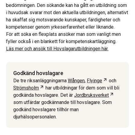
bedömningen. Den sökande kan ha gått en utbildning som
i huvudsak svarar mot den aktuella utbildningen, alternativt
ha skaffat sig motsvarande kunskaper, färdigheter och
kompetenser genom yrkeserfarenhet eller liknande.
För att söka en flexplats ansöker man som vanligt men
fyller också i en blankett för kompetenskartläggning.
Läs mer och ansök till Hovslagarutbildningen här.
Godkänd hovslagare
Öppnas i ny f
De tre riksanläggningarna
Wången
,
Flyinge
och
Öppnas i ny flik
Strömsholm
har utbildningar för dem som vill bli
Öppnas i n
godkända hovslagare. Det är
Jordbruksverket
som utfärdar godkännande till hovslagare. Som
godkänd hovslagare tillhör man
djurhälsopersonalen.