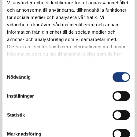
Poddtips för hästälskare –
Vi använder enhetsidentifierare för att anpassa innehållet
och annonserna till användarna, tillhandahålla funktioner
perfekt sällskap i hängmattan i
för sociala medier och analysera vår trafik. Vi
sommar
vidarebefordrar även sådana identifierare och annan
information från din enhet till de sociala medier och
Oavsett om du kopplar av i hängmattan, kör en lång
annons- och analysföretag som vi samarbetar med.
biltur eller pysslar i stallet är en bra podd det
Dessa kan i sin tur kombinera informationen med annan
perfekta sällskapet. Här har vi samlat några tips för
information som du har tillhandahållit eller som de har
dig som vill inspireras, lära dig mer eller bara njuta
samlat in när du har använt deras tjänster.
av samtal om hästar, islandshästar och travsport.
Trevlig lyssning!
Samtyckesval
Hovslageri
Nödvändig
Inställningar
Statistik
Marknadsföring