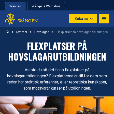
Hoppa till innehåll
Wången
Wångens Wärdshus
Boka nu
Nyheter
Hovslageri
Flexplatser på hovslagarutbildningen
FLEXPLATSER PÅ
HOVSLAGAR­UTBILDNINGEN
Visste du att det finns flexplatser på
hovslagarutbildningen? Flexplatserna är till för dem som
redan har praktisk erfarenhet, eller teoretiska kunskaper,
som motsvarar kurser på utbildningen.