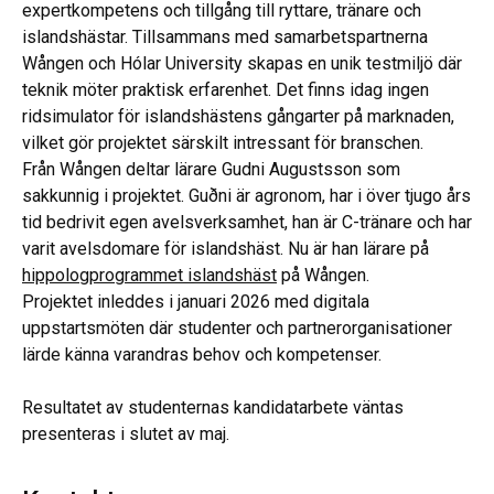
expertkompetens och tillgång till ryttare, tränare och
islandshästar. Tillsammans med samarbetspartnerna
Wången och Hólar University skapas en unik testmiljö där
teknik möter praktisk erfarenhet. Det finns idag ingen
ridsimulator för islandshästens gångarter på marknaden,
vilket gör projektet särskilt intressant för branschen.
Från Wången deltar lärare Gudni Augustsson som
sakkunnig i projektet. Guðni är agronom, har i över tjugo års
tid bedrivit egen avelsverksamhet, han är C-tränare och har
varit avelsdomare för islandshäst. Nu är han lärare på
hippologprogrammet islandshäst
på Wången.
Projektet inleddes i januari 2026 med digitala
uppstartsmöten där studenter och partnerorganisationer
lärde känna varandras behov och kompetenser.
Resultatet av studenternas kandidatarbete väntas
presenteras i slutet av maj.