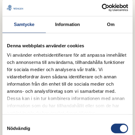
Brukshäst
Samtycke
Information
Om
Denna webbplats använder cookies
Vi använder enhetsidentifierare för att anpassa innehållet
och annonserna till användarna, tillhandahålla funktioner
för sociala medier och analysera vår trafik. Vi
vidarebefordrar även sådana identifierare och annan
information från din enhet till de sociala medier och
annons- och analysföretag som vi samarbetar med.
25 juli 2026
Dessa kan i sin tur kombinera informationen med annan
information som du har tillhandahållit eller som de har
Poddtips för hästälskare –
samlat in när du har använt deras tjänster.
perfekt sällskap i hängmattan i
Samtyckesval
sommar
Nödvändig