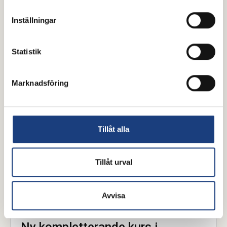
Oavsett om du kopplar av i hängmattan, kör en lång
biltur eller pysslar i stallet är en bra podd det
Inställningar
perfekta sällskapet. Här har vi samlat några tips för
dig som vill inspireras, lära dig mer eller bara njuta
Statistik
av samtal om hästar, islandshästar och travsport.
Trevlig lyssning!
Hovslageri
Marknadsföring
Tillåt alla
Tillåt urval
Avvisa
15 juli 2026
Ny kompletterande kurs i