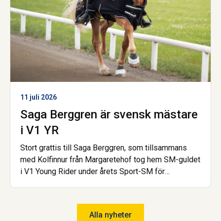
11 juli 2026
Saga Berggren är svensk mästare
i V1 YR
Stort grattis till Saga Berggren, som tillsammans
med Kolfinnur från Margaretehof tog hem SM-guldet
i V1 Young Rider under årets Sport-SM för
islandshäst. Nu är hon dessutom åter igen uttagen
till landslaget! Saga har gått gymnasiet på Wången
och går nu Hovslagarutbildningen, även den på
Alla nyheter
Wången.