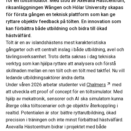
för en töltsimulator. Med stöd av Axevalla Hästcentrum,
riksanläggningen Wången och Hólar University skapas
för första gången en teknisk plattform som kan ge
ryttare objektiv feedback på tölten. En innovation som
kan förbättra både utbildning och bidra till ökad
hästvälfärd.
Tölt är en av islandshästens mest karakteristiska
gångarter och ett centralt inslag i både utbildning, avel och
tävlingsverksamhet. Trots detta saknas i dag tekniska
verktyg som kan hjälpa ryttare att analysera och förstå
skillnaden mellan en ren tölt och en tölt med taktfel. Nu vill
ledande utbildningsaktörer ändra detta.
Öppnas i n
Under våren 2026 arbetar studenter vid
Chalmers
med
att utveckla ett proof of concept för en töltsimulator. Med
hjälp av mekatronik, sensorer och AI ska simulatorn kunna
återge olika töltscenarier och ge objektiv återkoppling i
realtid. Potentialen är stor: bättre ryttarutbildning, ökad
precision i träningen och inte minst förbättrad hästvälfärd.
Axevalla Hästcentrum bidrar i projektet med både