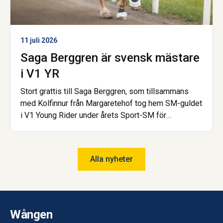
11 juli 2026
Saga Berggren är svensk mästare
i V1 YR
Stort grattis till Saga Berggren, som tillsammans
med Kolfinnur från Margaretehof tog hem SM-guldet
i V1 Young Rider under årets Sport-SM för
islandshäst. Nu är hon dessutom åter igen uttagen
till landslaget! Saga har gått gymnasiet på Wången
och går nu Hovslagarutbildningen, även den på
Alla nyheter
Wången.
Wången