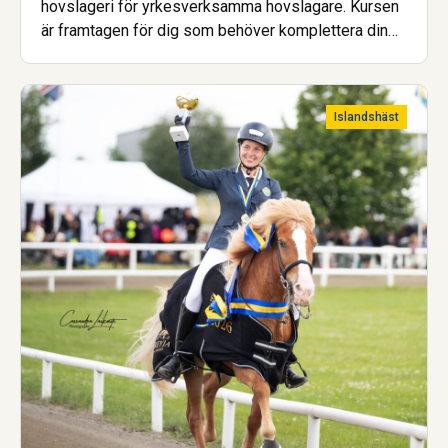
hovslageri för yrkesverksamma hovslagare. Kursen
är framtagen för dig som behöver komplettera din
utbildning för att uppfylla de nya kraven för att bli
godkänd hovslagare.
Islandshäst