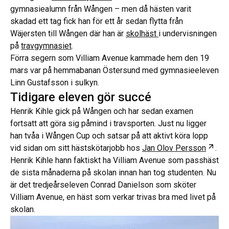
gymnasiealumn från Wången – men då hästen varit
skadad ett tag fick han för ett år sedan flytta från
Wäjersten till Wången där han är
skolhäst
i undervisningen
på
travgymnasiet
.
Förra segern som Villiam Avenue kammade hem den 19
mars var på hemmabanan Östersund med gymnasieeleven
Linn Gustafsson i sulkyn.
Tidigare eleven gör succé
Henrik Kihle gick på Wången och har sedan examen
fortsatt att göra sig påmind i travsporten. Just nu ligger
han tvåa i Wången Cup och satsar på att aktivt köra lopp
Öppn
vid sidan om sitt hästskötarjobb hos
Jan Olov Persson
.
Henrik Kihle hann faktiskt ha Villiam Avenue som passhäst
de sista månaderna på skolan innan han tog studenten. Nu
är det tredjeårseleven Conrad Danielson som sköter
Villiam Avenue, en häst som verkar trivas bra med livet på
skolan.