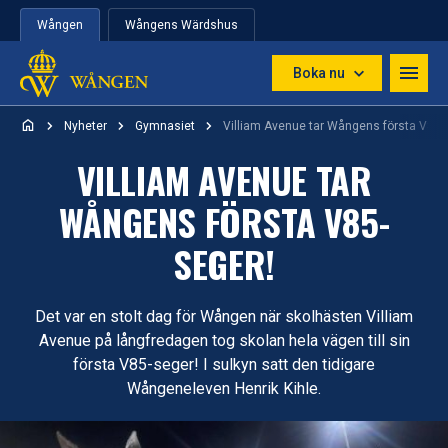
Hoppa till innehåll
Wången
Wångens Wärdshus
Boka nu
Nyheter
Gymnasiet
Villiam Avenue tar Wångens första V85-
VILLIAM AVENUE TAR
WÅNGENS FÖRSTA V85-
SEGER!
Det var en stolt dag för Wången när skolhästen Villiam
Avenue på långfredagen tog skolan hela vägen till sin
första V85-seger! I sulkyn satt den tidigare
Wångeneleven Henrik Kihle.