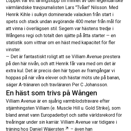
Loppet var ett lärlingslopp till minnet av den legendariske
värmländske travjournalisten Lars "Tvåan" Nilsson. Med
Henrik Kihle i sulkyn dominerade valacken från start i
spets och stack undan avgörande 400 meter från mål för
att vinna i överlägsen stil. Segern var hästens tredje i
Wångens regi och totalt den sjätte på åtta starter — en
statistik som vittnar om en häst med kapacitet för fler
vinster.
— Det är fantastiskt roligt att se Villiam Avenue prestera
på den här nivån, och att Henrik får vara med om det är
extra kul. Det är precis den här typen av framgångar vi
hoppas på när våra elever och hästar möts ute på banan,
säger A-tränaren och travläraren Per C Johansson.
En häst som trivs på Wången
Villiam Avenue är en sjuårig varmblodstravare efter
stjärnhingsten Villiam (e. Muscle Hill u. Gold Strike), som
bland annat vann Europaderbyt och satte världsrekord för
treåringar under sin karriär. Villiam Avenue var tidigare i
Öppnas i ny flik
träning hos
Daniel Wäjersten
– även han