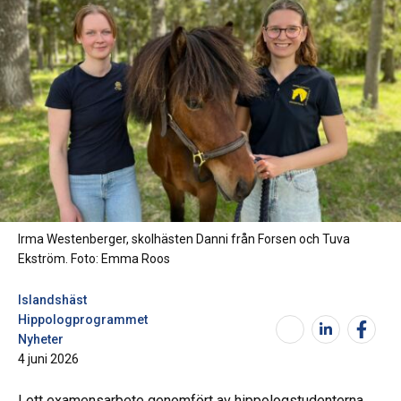
Irma Westenberger, skolhästen Danni från Forsen och Tuva
Ekström. Foto: Emma Roos
Islandshäst
Hippologprogrammet
Nyheter
4 juni 2026
I ett examensarbete genomfört av hippologstudenterna