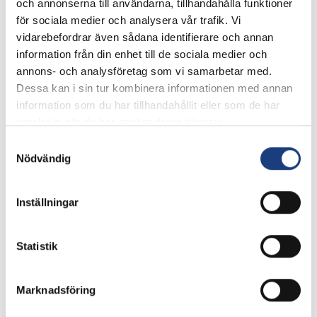
och annonserna till användarna, tillhandahålla funktioner
På Wången finns gymnasieutbildning med
för sociala medier och analysera vår trafik. Vi
profilerna trav och islandshäst,
vidarebefordrar även sådana identifierare och annan
yrkeshögskoleutbildning, universitetsutbildning och
information från din enhet till de sociala medier och
folkhögskoleutbildning inom hästnäringen. Här
annons- och analysföretag som vi samarbetar med.
bedrivs också forskning.
Dessa kan i sin tur kombinera informationen med annan
information som du har tillhandahållit eller som de har
samlat in när du har använt deras tjänster.
Kontaktpersoner
Samtyckesval
Nödvändig
Inställningar
Statistik
Marknadsföring
Joanna Sätter
Hippolog. Lärare Hästsportens Folkhögskola, THIA