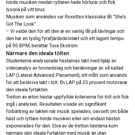
hörde musiken medan ryttaren hade hörlurar och fick
lyssna på vitt brus.
Musiken som användes var Roxettes klassiska låt ”She’s
Got The Look”.
– Vi valde den för att den är en vanlig låt på tävlingar och
den har en tydlig fyrafjärdedelstakt och ett lagom tempo
på 95 BPM, berättar Tuva Ekström.
Närmare den ideala tölten
Studenterna analyserade hästarnas takt med hjälp av
videoanalys av hovnedslag och beräkningar av så kallad
LAP (Lateral Advanced Placement), ett mått som används
för att beskriva takt i tölt. En LAP på 25 procent motsvarar
den ideala fyrtakten.
Tretton av arton hästar uppfyllde kriterierna för tölt och fick
ingå i analysen. Resultaten visade en signifikant
förbättring av takten när musik spelades, oavsett om både
häst och ryttare hörde musiken eller om endast hästen
exponerades för den. Elva av de tretton hästarna kom
närmare den ideala fyrtakten med musik än utan.