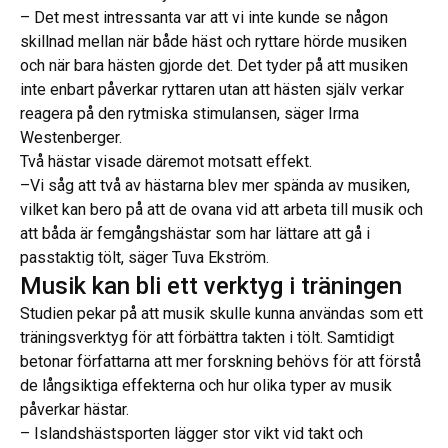
– Det mest intressanta var att vi inte kunde se någon
skillnad mellan när både häst och ryttare hörde musiken
och när bara hästen gjorde det. Det tyder på att musiken
inte enbart påverkar ryttaren utan att hästen själv verkar
reagera på den rytmiska stimulansen, säger Irma
Westenberger.
Två hästar visade däremot motsatt effekt.
–Vi såg att två av hästarna blev mer spända av musiken,
vilket kan bero på att de ovana vid att arbeta till musik och
att båda är femgångshästar som har lättare att gå i
passtaktig tölt, säger Tuva Ekström.
Musik kan bli ett verktyg i träningen
Studien pekar på att musik skulle kunna användas som ett
träningsverktyg för att förbättra takten i tölt. Samtidigt
betonar författarna att mer forskning behövs för att förstå
de långsiktiga effekterna och hur olika typer av musik
påverkar hästar.
– Islandshästsporten lägger stor vikt vid takt och