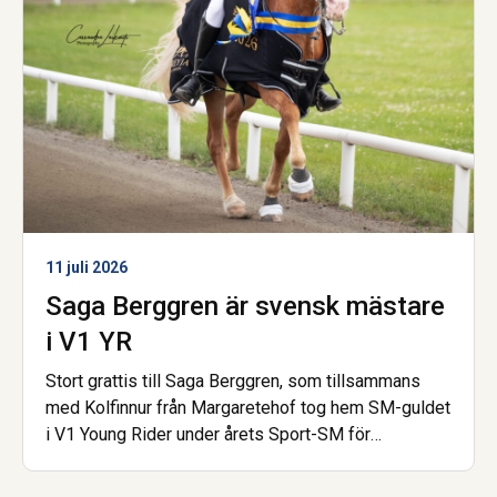
11 juli 2026
Saga Berggren är svensk mästare
i V1 YR
Stort grattis till Saga Berggren, som tillsammans
med Kolfinnur från Margaretehof tog hem SM-guldet
i V1 Young Rider under årets Sport-SM för
islandshäst. Nu är hon dessutom åter igen uttagen
till landslaget! Saga har gått gymnasiet på Wången