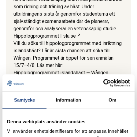
som ridning och träning av häst. Under
utbildningens sista år genomför studenterna ett
självständigt examensarbete där de planerar,
genomför och analyserar en vetenskaplig studie.
Öppnas i ny flik
Hippologprogrammet | slu.se
Vill du söka till hippologprogrammet med inriktning
islandshäst? I år är sista chansen att söka till
Wången. Programmet är öppet för sen anmälan
15/7–4/8. Läs mer här:
Hippologprogrammet islandshäst — Wången
Samtycke
Information
Om
Wången
Wången är nationellt centrum för utbildning inom
islandshäst. Anläggningen är en av Hästsveriges
Denna webbplats använder cookies
tre riksanläggningar och ligger i Krokoms kommun i
Vi använder enhetsidentifierare för att anpassa innehållet
Jämtland.