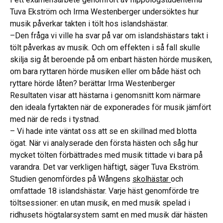
Tuva Ekström och Irma Westenberger undersöktes hur
musik påverkar takten i tölt hos islandshästar.
–Den fråga vi ville ha svar på var om islandshästars takt i
tölt påverkas av musik. Och om effekten i så fall skulle
skilja sig åt beroende på om enbart hästen hörde musiken,
om bara ryttaren hörde musiken eller om både häst och
ryttare hörde låten? berättar Irma Westenberger
Resultaten visar att hästarna i genomsnitt kom närmare
den ideala fyrtakten när de exponerades för musik jämfört
med när de reds i tystnad.
– Vi hade inte väntat oss att se en skillnad med blotta
ögat. När vi analyserade den första hästen och såg hur
mycket tölten förbättrades med musik tittade vi bara på
varandra. Det var verkligen häftigt, säger Tuva Ekström.
Studien genomfördes på Wångens
skolhästar
och
omfattade 18 islandshästar. Varje häst genomförde tre
töltsessioner: en utan musik, en med musik spelad i
ridhusets högtalarsystem samt en med musik där hästen