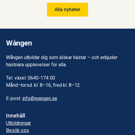
och går nu Hovslagarutbildningen, även den på
Alla nyheter
Wången.
Wången
Wången utbildar dig som älskar hästar – och erbjuder
hästnära upplevelser för alla.
Tel. växel: 0640-174 00
Månd–torsd. kl. 8–16, fred kl. 8–12
E-post:
info@wangen.se
Innehåll
Utbildningar
Besök oss