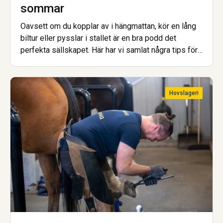
sommar
Oavsett om du kopplar av i hängmattan, kör en lång
biltur eller pysslar i stallet är en bra podd det
perfekta sällskapet. Här har vi samlat några tips för
dig som vill inspireras, lära dig mer eller bara njuta
av samtal om hästar, islandshästar och travsport.
Trevlig lyssning!
Hovslageri