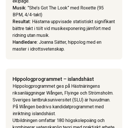
ekipage.
Musik:
”She’s Got The Look” med Roxette (95
BPM, 4/4-takt)
Resultat:
Hästarna uppvisade statistiskt signifikant
bättre takt i tölt vid musikexponering jämfört med
ridning utan musik.
Handledare:
Joanna Sätter, hippolog med en
master i idrottsvetenskap.
Hippolog­programmet – islandshäst
Hippologprogrammet ges på Hästnäringens
riksanläggningar Wången, Flyinge och Strömsholm.
Sveriges lantbruksuniversitet (SLU) är huvudman.
På Wången bedrivs kandidatprogrammet med
inriktning islandshäst.
Utbildningen omfattar 180 högskolepoäng och
kombinerar vetenskaplig teori med praktiskt arbete