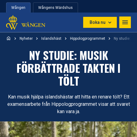
Hoppa till innehåll
Wången
Wångens Wärdshus
Boka nu
Nyheter
Islandshäst
Hippologprogrammet
Ny studie: Mus
NY STUDIE: MUSIK
FÖRBÄTTRADE TAKTEN I
TÖLT
Kan musik hjälpa islandshästar att hitta en renare tölt? Ett
examensarbete från Hippologprogrammet visar att svaret
kan vara ja.