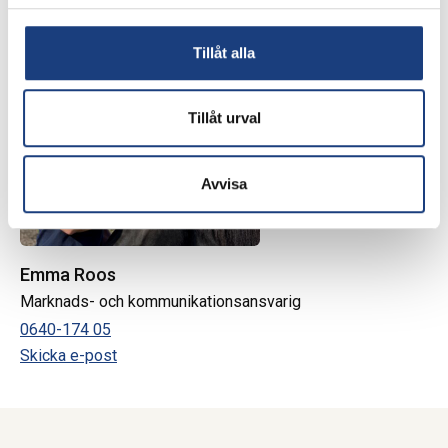
0640-174 37
•
0705-71 21 89
Skicka e-post
Tillåt alla
Tillåt urval
Avvisa
Emma Roos
Marknads- och kommunikationsansvarig
0640-174 05
Skicka e-post