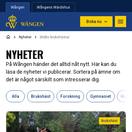
Hoppa till innehåll
Wången
Wångens Wärdshus
Boka nu
Nyheter
blidbo brukshästar
NYHETER
På Wången händer det alltid nåt nytt. Här kan du
läsa de nyheter vi publicerar. Sortera på ämne om
det är något särskilt som intresserar dig.
Alla
Brukshäst
Forskning
Gymnasiet
Hipp
Brukshäst