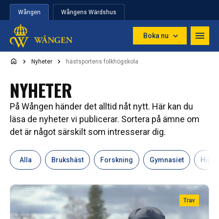
Hoppa till innehåll
Wången
Wångens Wärdshus
Boka nu
Nyheter
hästsportens folkhögskola
NYHETER
På Wången händer det alltid nåt nytt. Här kan du
läsa de nyheter vi publicerar. Sortera på ämne om
det är något särskilt som intresserar dig.
Alla
Brukshäst
Forskning
Gymnasiet
Hipp
Trav