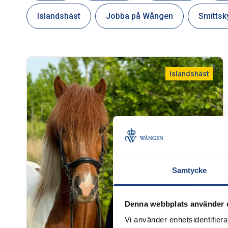
Islandshäst
Jobba på Wången
Smittsk
Islandshäst
Samtycke
Denna webbplats använder 
Vi använder enhetsidentifierar