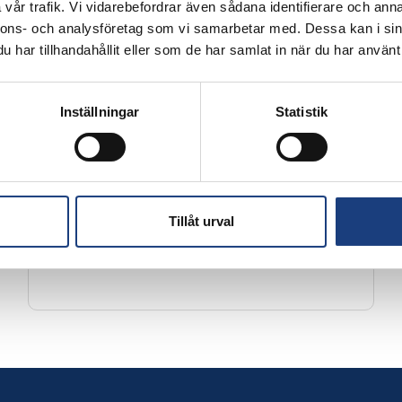
vår trafik. Vi vidarebefordrar även sådana identifierare och anna
Gaedingalist
nnons- och analysföretag som vi samarbetar med. Dessa kan i sin
har tillhandahållit eller som de har samlat in när du har använt 
Den allra första stora Gæðingalist-tävlingen i
Sverige går på Wången den 14 oktober under
Wångens islandshästdagar. Nu är startlistan
Inställningar
Statistik
klar och den innehåller många kända namn.
Tillåt urval