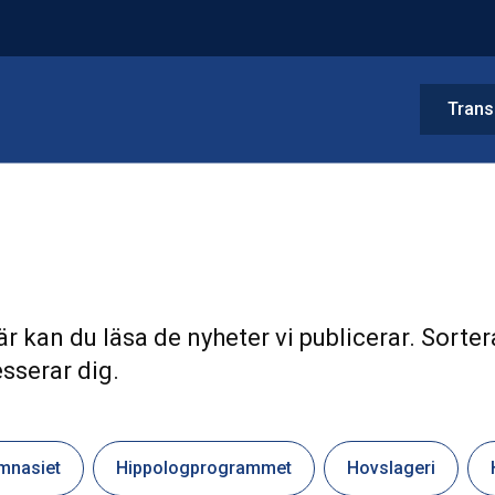
Trans
r kan du läsa de nyheter vi publicerar. Sorter
sserar dig.
mnasiet
Hippologprogrammet
Hovslageri