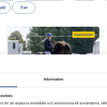
ydd
Trav
Islandshäst
Information
cookies
3 oktober 2023
e för att anpassa innehållet och annonserna till användarna, tillh
Nitton ekipage startar i