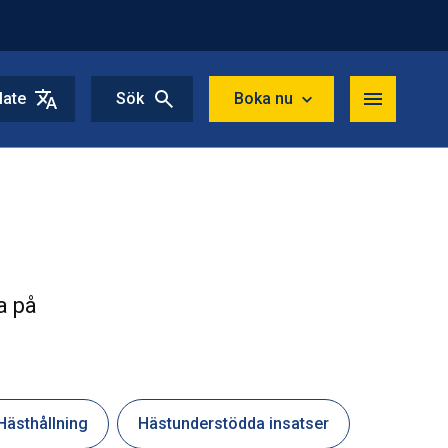
late
Sök
Boka nu
a på
Hästhållning
Hästunderstödda insatser