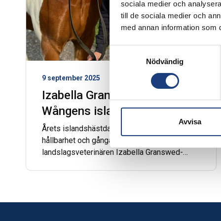
sociala medier och analysera 
till de sociala medier och a
med annan information som du 
Samtyckesval
Nödvändig
9 september 2025
Izabella Granswed-Billow till
Wångens islandshästdagar
Avvisa
Årets islandshästdagar har tema Hälsa,
hållbarhet och gångarter. Då kommer
landslagsveterinären Izabella Granswed-
Billow för att hålla två clinics.