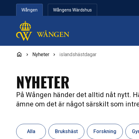
Hoppa till innehåll
Wången
Wångens Wärdshus
Nyheter
islandshästdagar
NYHETER
På Wången händer det alltid nåt nytt. Hä
ämne om det är något särskilt som intre
Alla
Brukshäst
Forskning
Gy