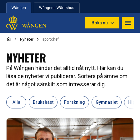
Hoppa till innehåll
Wången
Wångens Wärdshus
Boka nu
Nyheter
sportchef
NYHETER
På Wången händer det alltid nåt nytt. Här kan du
läsa de nyheter vi publicerar. Sortera på ämne om
det är något särskilt som intresserar dig.
Alla
Brukshäst
Forskning
Gymnasiet
Hipp