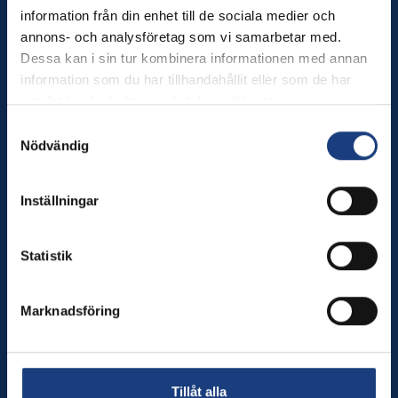
information från din enhet till de sociala medier och
Wången
annons- och analysföretag som vi samarbetar med.
Dessa kan i sin tur kombinera informationen med annan
Wången utbildar dig som älskar hästar – och erbjuder
information som du har tillhandahållit eller som de har
hästnära upplevelser för alla.
samlat in när du har använt deras tjänster.
Tel. växel: 0640-174 00
Samtyckesval
Månd–torsd. kl. 8–16, fred kl. 8–12
Nödvändig
E-post:
info@wangen.se
Inställningar
Innehåll
Statistik
Utbildningar
Besök oss
Sport
Marknadsföring
Brukshästcentrum
Om oss
In English
Nyheter
Tillåt alla