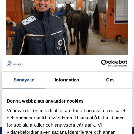
3 april 2024
Jan Halberg slutar på Wången
Samtycke
Information
Om
"När nu sportchefstjänsten försvinner kändes det
som en bra lösning att avsluta anställningen istället
Denna webbplats använder cookies
för att gå in i andra tjänster och gå ner i tid. Jag har
Vi använder enhetsidentifierare för att anpassa innehållet
haft en fantastisk tid på Wången och är tacksam för
och annonserna till användarna, tillhandahålla funktioner
den tid jag haft här, säger Jan Halberg."
för sociala medier och analysera vår trafik. Vi
vidarebefordrar även sådana identifierare och annan