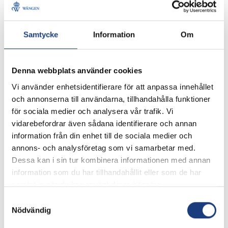
Samtycke
Information
Om
Denna webbplats använder cookies
Vi använder enhetsidentifierare för att anpassa innehållet
och annonserna till användarna, tillhandahålla funktioner
för sociala medier och analysera vår trafik. Vi
vidarebefordrar även sådana identifierare och annan
22 mars 2019
information från din enhet till de sociala medier och
Agneta Sandberg utbildar i
annons- och analysföretag som vi samarbetar med.
djurskyddsfrågor
Dessa kan i sin tur kombinera informationen med annan
information som du har tillhandahållit eller som de har
Elever på folkhögskoleutbildningarna på Wången får
samlat in när du har använt deras tjänster.
träffa flera föreläsare från branschen. En av dem är
Samtyckesval
djurskyddsspecialisten Agneta Sandberg. Hon
Nödvändig
utbildar i djurvälfärd och djurskydd, men lyfter också