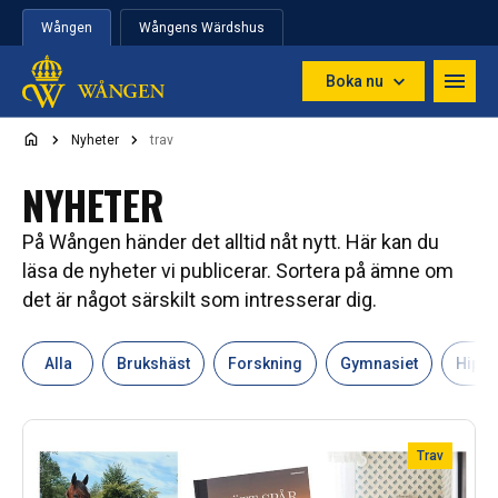
Hoppa till innehåll
Wången
Wångens Wärdshus
Boka nu
Nyheter
trav
NYHETER
På Wången händer det alltid nåt nytt. Här kan du
läsa de nyheter vi publicerar. Sortera på ämne om
det är något särskilt som intresserar dig.
Alla
Brukshäst
Forskning
Gymnasiet
Hipp
Trav