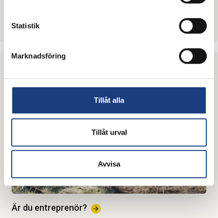
Sök tjänster inom
brukshästkörning
Statistik
Marknadsföring
Tillåt alla
Tillåt urval
Avvisa
Är du
entreprenör?