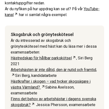
kontaktuppgifter nedan.
Är du nyfiken på hur uppdrag kan se ut? På vår
YouTube-
Öppnas i ny flik
kanal
har vi samlat några exempel.
Skogsbruk och grönyteskötesel
Är du intresserad av skogsbruk och
grönyteskötesel med häst kan du läsa mer i dessa
examensarbeten:
Öppnas i ny flik
Hästredskap för hållbar parkskötsel
, Siri Berg
2021
Arbetshästen är inte dåtid, den är nutid och framtid,
Öppnas i ny flik
Siri Berg, kandidatarbete
Hästkrafter i skogen – vad tycker skogsägare i
Öppnas i ny flik
västra Värmland?
Sabina Axelsson,
examensarbete
Finns det behov av arbetshästar i dagens svenska
Öppnas i ny flik
skogsbruk?
Jessica Phersson, examensarbete