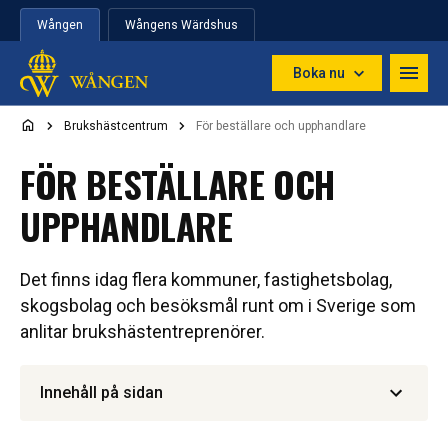
Hoppa till innehåll
Wången
Wångens Wärdshus
Boka nu
Brukshästcentrum
För beställare och upphandlare
FÖR BESTÄLLARE OCH
UPPHANDLARE
Det finns idag flera kommuner, fastighetsbolag,
skogsbolag och besöksmål runt om i Sverige som
anlitar brukshästentreprenörer.
Innehåll på sidan