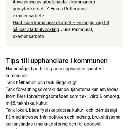
Användning av arbetshästar i kommuners
Öppnas i ny flik
grönyteskötsel.
Emma Pettersson,
examensarbete
Häst inom kommunal skötsel – En möjlig väg till
hållbar stadsutveckling
. Julia Palmquist,
examensarbete
Tips till upphandlare i kommunen
Här är några tips till dig som upphandlar tjänster i
kommunen:
Tänk hållbarhet, och tänk långsiktigt.
Tänk förvaltningsöverskridande, tjänsterna kan användas
inom flera förvaltningsområden som t.ex.; vård & omsorg,
miljö, tekniska, kultur.
Tänk lokalt, både fysiska platser, kultur- och idémässigt
Få med intresse från politiken och ledning, brukshästarna
kan användas i marknadsföring och för goodwill.