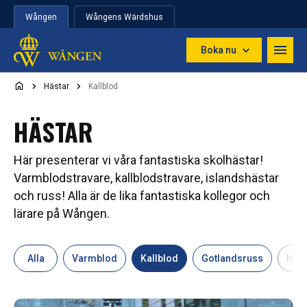
Hoppa till innehåll
Wången
Wångens Wärdshus
Boka nu
Hästar
Kallblod
HÄSTAR
Här presenterar vi våra fantastiska skolhästar!
Varmblodstravare, kallblodstravare, islandshästar
och russ! Alla är de lika fantastiska kollegor och
lärare på Wången.
Alla
Varmblod
Kallblod
Gotlandsruss
Isla