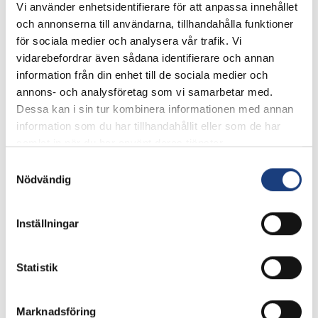
Vi använder enhetsidentifierare för att anpassa innehållet
och annonserna till användarna, tillhandahålla funktioner
Kontaktpersoner
för sociala medier och analysera vår trafik. Vi
vidarebefordrar även sådana identifierare och annan
information från din enhet till de sociala medier och
annons- och analysföretag som vi samarbetar med.
Dessa kan i sin tur kombinera informationen med annan
information som du har tillhandahållit eller som de har
samlat in när du har använt deras tjänster.
Samtyckesval
Nödvändig
Elin Westerlund
Hippolog, utbildningsledare Hästsportens Folkhögskola
Inställningar
Skicka e-post
Statistik
Ansökan
Ansökan är just nu stängd. Nya datum kommer.
Marknadsföring