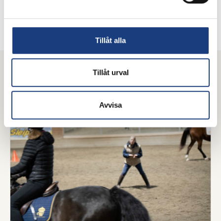
Ansök här
Tillåt alla
Tillåt urval
Fler utbildningar
Avvisa