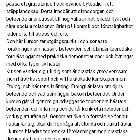
passa ett gräsätande flocklevande bytesdjur i ett
stäpplandskap. Detta innebär att sinnesorgan och
beteende är anpassat till hög vaksamhet, snabb flykt och
nära sociala relationer. Brist på kontroll och förutsägbarhet
leder ofta till stress och oro.
Den här kursen tar utgångspunkt i den senaste
forskningen om hästars beteenden och blandar teoretiska
föreläsningar med praktiska demonstrationer och övningar
med olika typer av hästar.
Kursen vänder sig till dig som är praktisk yrkesverksam
inom häst/travsport och vill ha utökade kunskaper inom
Etologi och hästens inlärning. Etologi är läran om djurs
beteende och vad som ligger bakom beteendet. Under
kursen går vi igenom grundläggande teorier om hästars
beteenden och inlärning och du får konkreta metoder och
verktyg att träna på. Genom att öka din förståelse för hur
hästar lär sig, ökar din förmåga att utbilda och träna hästar.
I kursen blandas teoretiska föreläsningar med praktiska
demonstrationer och övningar.