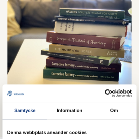
Kurstid och
upplägg
Samtycke
Information
Om
Kursen är en semidistanskurs på ca 6 veckor och 50 %
studietakt. Kursen startar och avslutas med digitala
träffar, samt en fysisk träff på Wången.
Denna webbplats använder cookies