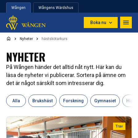
Hoppa till innehåll
Wången
Wångens Wärdshus
Boka nu
Nyheter
hästskötarkurs
NYHETER
På Wången händer det alltid nåt nytt. Här kan du
läsa de nyheter vi publicerar. Sortera på ämne om
det är något särskilt som intresserar dig.
Alla
Brukshäst
Forskning
Gymnasiet
Hipp
Trav