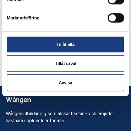
Marknadsföring
5 mars 2019
Lena läser till hästskötare på
folkhögskolan
Tillåt alla
Hästskötarkursen genom Hästsportens
folkhögskola riktar sig till dem som vill ta steget ut
Tillåt urval
på arbetsmarknaden eller till dem som bara vill lära
sig mer om trav eller islandshäst. Lena Severin läser
kursen på Wången och hör till båda grupperna, hon
Avvisa
vill lära sig mer och har planer på att jobba i travstall.
Wången
Wången utbildar dig som älskar hästar – och erbjuder
hästnära upplevelser för alla.