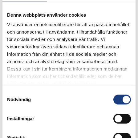
nu vill Therese jobba som
travhästskötare
Denna webbplats använder cookies
Therese Brito har just avslutat Hästskötarkursen
Vi använder enhetsidentifierare för att anpassa innehållet
med travinriktning och tagit Svensk Travsports
och annonserna till användarna, tillhandahålla funktioner
hästskötarexamen. Nu siktar hon på jobb som
för sociala medier och analysera vår trafik. Vi
travhästskötare. Therese …
vidarebefordrar även sådana identifierare och annan
information från din enhet till de sociala medier och
annons- och analysföretag som vi samarbetar med.
Trav
Dessa kan i sin tur kombinera informationen med annan
information som du har tillhandahållit eller som de har
samlat in när du har använt deras tjänster.
Samtyckesval
Nödvändig
Inställningar
Statistik