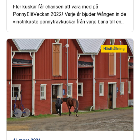
Fler kuskar får chansen att vara med på
PonnyElitVeckan 2022! Varje år bjuder Wången in de
vinstrikaste ponnytravkuskar från varje bana till en
lägervecka. I år öppnas chansen för fler deltagare!
Hästhållning