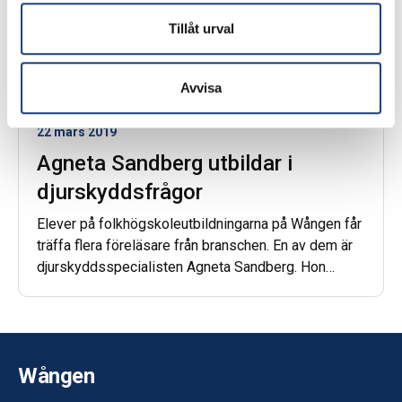
Tillåt urval
Avvisa
22 mars 2019
Agneta Sandberg utbildar i
djurskyddsfrågor
Elever på folkhögskoleutbildningarna på Wången får
träffa flera föreläsare från branschen. En av dem är
djurskyddsspecialisten Agneta Sandberg. Hon
utbildar i djurvälfärd och djurskydd, men lyfter också
etiska frågeställningar under sina föreläsningar.
Wången