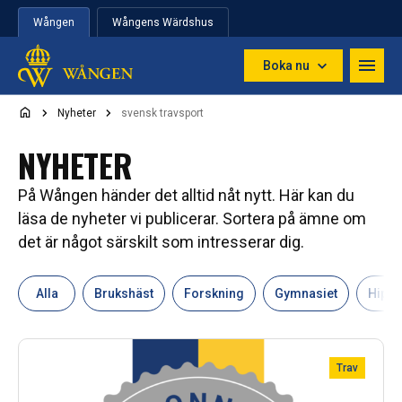
Hoppa till innehåll
Wången
Wångens Wärdshus
Boka nu
Nyheter
svensk travsport
NYHETER
På Wången händer det alltid nåt nytt. Här kan du
läsa de nyheter vi publicerar. Sortera på ämne om
det är något särskilt som intresserar dig.
Alla
Brukshäst
Forskning
Gymnasiet
Hipp
Trav