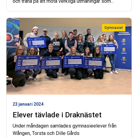
och träna på att möta verkliga utmaningar som
entreprenörer. På Wången tävlar eleverna i vår
version av Draknästet.
Gymnasiet
23 januari 2024
Elever tävlade i Draknästet
Under måndagen samlades gymnasieelever från
Wången, Torsta och Dille Gårds