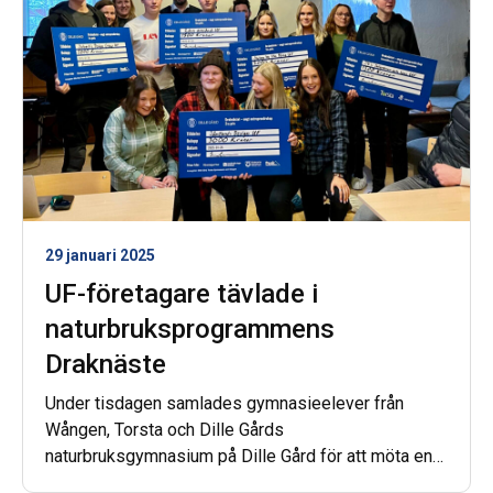
29 januari 2025
UF-företagare tävlade i
naturbruksprogrammens
Draknäste
Under tisdagen samlades gymnasieelever från
Wången, Torsta och Dille Gårds
naturbruksgymnasium på Dille Gård för att möta en
panel av ”drakar” som skulle bedöma deras