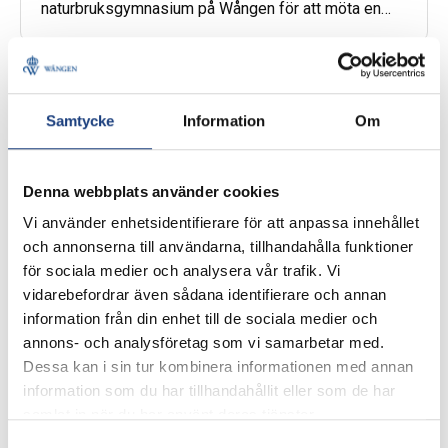
naturbruksgymnasium på Wången för att möta en
panel av ”drakar” som skulle bedöma deras
presentationer av företagsidéer.
Hippologprogrammet
Samtycke
Information
Om
Denna webbplats använder cookies
Vi använder enhetsidentifierare för att anpassa innehållet
och annonserna till användarna, tillhandahålla funktioner
för sociala medier och analysera vår trafik. Vi
vidarebefordrar även sådana identifierare och annan
9 juni 2020
information från din enhet till de sociala medier och
Årets stipendier går till…
annons- och analysföretag som vi samarbetar med.
Dessa kan i sin tur kombinera informationen med annan
Det är många stipendier som delas ut till
information som du har tillhandahållit eller som de har
avgångsklasserna på Wången; årets
samlat in när du har använt deras tjänster.
Wångenambassadör, fyra Agria stipendier,
Jämtlands Gymnasieförbunds två stipendier,
Samtyckesval