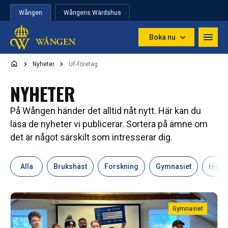
Hoppa till innehåll
Wången
Wångens Wärdshus
Boka nu
Nyheter
UF-företag
NYHETER
På Wången händer det alltid nåt nytt. Här kan du
läsa de nyheter vi publicerar. Sortera på ämne om
det är något särskilt som intresserar dig.
Alla
Brukshäst
Forskning
Gymnasiet
Hipp
Gymnasiet