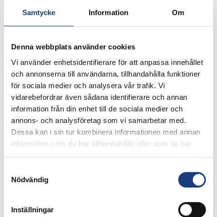
riksanläggningar
Samtycke
Information
Om
Vår vision är att vara ett ledande kunskapscenter
för dig som älskar hästar. Tillsammans med Flyinge
och Strömsholm utgör vi hästnäringens
Denna webbplats använder cookies
riksanläggningar. Vi arbetar i nära samverkan med
Vi använder enhetsidentifierare för att anpassa innehållet
hästsportens organisationer och har ett
och annonserna till användarna, tillhandahålla funktioner
gemensamt uppdrag att förse hästnäringen med
för sociala medier och analysera vår trafik. Vi
rätt kunskap och kompetens för branschens och
vidarebefordrar även sådana identifierare och annan
näringens fortsatta utveckling. Vår affärsidé är att
information från din enhet till de sociala medier och
erbjuda utbildningar och kunskap för den
annons- och analysföretag som vi samarbetar med.
hästintresserade. Wången är en komplett tränings-
Dessa kan i sin tur kombinera informationen med annan
och tävlingsanläggning med ett stort antal
information som du har tillhandahållit eller som de har
skolhästar.
samlat in när du har använt deras tjänster.
På Wången finns:
Samtyckesval
Yrkeshögskoleutbildningar
till hovslagare och
Nödvändig
brukshästkusk.
Folkhögskolekurser genom
Hästsportens
Öppnas i ny flik
Folkhögskola
Inställningar