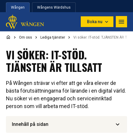
Hoppa till innehåll
Wången
Wångens Wärdshus
Boka nu
Om oss
Lediga tjänster
Vi söker: IT-stöd. TJÄNSTEN ÄR TIL
VI SÖKER: IT-STÖD.
TJÄNSTEN ÄR TILLSATT
På Wången strävar vi efter att ge våra elever de
bästa förutsättningarna för lärande i en digital värld.
Nu söker vi en engagerad och serviceinriktad
person som vill arbeta med IT-stöd.
Innehåll på sidan