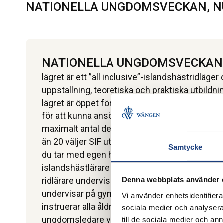
NATIONELLA UNGDOMSVECKAN, N
NATIONELLA UNGDOMSVECKAN
lägret är ett ”all inclusive”-islandshästridläge
uppstallning, teoretiska och praktiska utbildni
lägret är öppet för ungdomar 12
–
18 år
för att kunna ansöka så krävs det att du är me
maximalt antal deltagare är 20 stycken och min
än 20 väljer SIF ut vilka som får delta.
Samtycke
du tar med egen häst eller hyr en skolhäst av
islandshästlärare Camilla Hed ansvarar för pl
ridlärare undervisar, men även hippologstudente
Denna webbplats använder 
undervisar på gymnasie- och universitetsnivå
Vi använder enhetsidentifierar
instruerar alla åldrar och nivåer på ryttare.
sociala medier och analysera 
ungdomsledare via SIF finns med för att ordna 
till de sociala medier och a