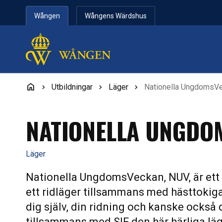
Hoppa till innehåll
Wången
Wångens Wärdshus
Utbildningar
Läger
Nationella UngdomsV
NATIONELLA UNGDO
Läger
Nationella UngdomsVeckan, NUV, är ett i
ett ridläger tillsammans med hästtokiga 
dig själv, din ridning och kanske också 
tillsammans med SIF den här härliga lä