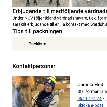
Erbjudande till medföljande vårdnad
Under NUV följer ibland vårdnadshavare, t.ex. för at
särskilt erbjudande till er. Ta kontakt med wärdsh
Tips till packningen
Packlista
Kontaktpersoner
Camilla Hed
Stallförman is
0640-174 24
•
Skicka e-post