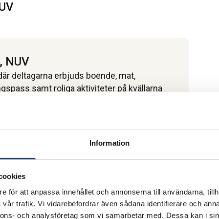
UV
, NUV
r där deltagarna erbjuds boende, mat,
ngspass samt roliga aktiviteter på kvällarna
dlem i SIF
st antal deltagare är åtta. Vid fler sökanden
Information
 Wången.
aneringen av veckan. Wångens ordinarie
r kan ha vissa lektionstillfällen. Våra lärare
cookies
 men arbetar också med clinics och
e för att anpassa innehållet och annonserna till användarna, tillh
vår trafik. Vi vidarebefordrar även sådana identifierare och anna
aktiviteter på framförallt kvällstid men även
nnons- och analysföretag som vi samarbetar med. Dessa kan i sin