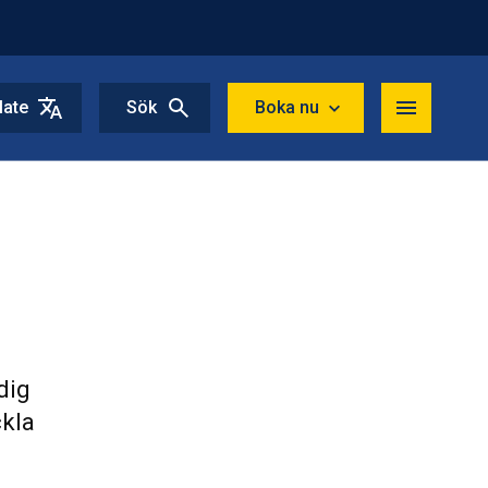
late
Sök
Boka nu
dig
ckla