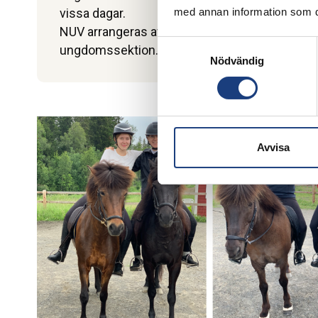
med annan information som du 
vissa dagar.
NUV arrangeras av Wången i samverkan med
Samtyckesval
ungdomssektion.
Nödvändig
Avvisa