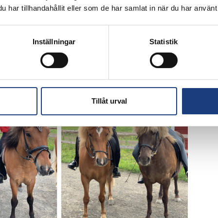
har tillhandahållit eller som de har samlat in när du har använt 
Öppnas i ny flik
SIF
Svenska Islandshästförbundets
Inställningar
Statistik
Tillåt urval