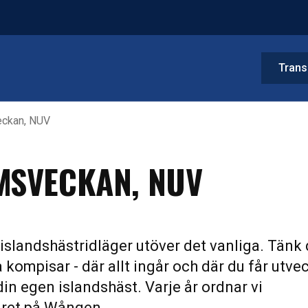
Trans
eckan, NUV
MSVECKAN, NUV
slandshästridläger utöver det vanliga. Tänk 
kompisar - där allt ingår och där du får utve
din egen islandshäst. Varje år ordnar vi
gret på Wången.