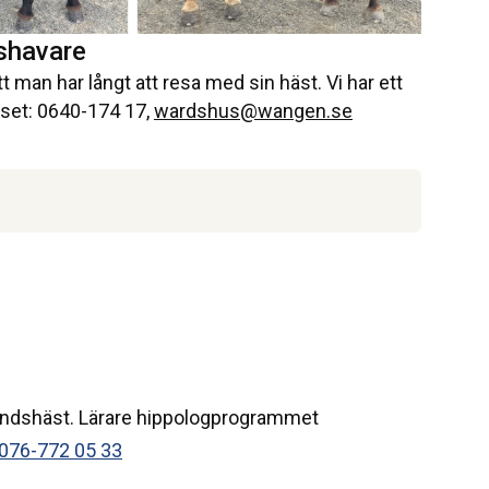
shavare
t man har långt att resa med sin häst. Vi har ett
uset: 0640-174 17,
wardshus@wangen.se
landshäst. Lärare hippologprogrammet
076-772 05 33