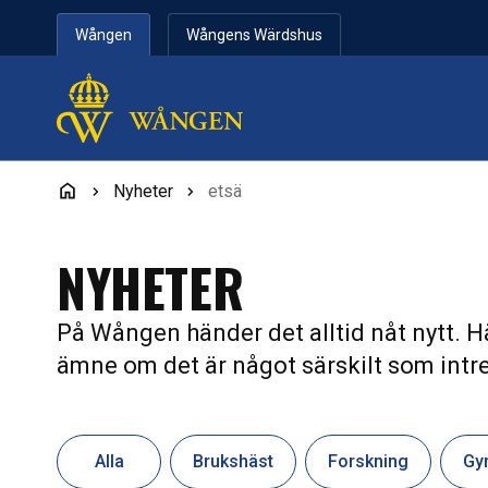
Hoppa till innehåll
Wången
Wångens Wärdshus
Nyheter
etsä
NYHETER
På Wången händer det alltid nåt nytt. Hä
ämne om det är något särskilt som intre
Alla
Brukshäst
Forskning
Gy