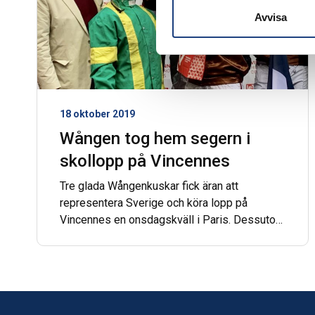
Avvisa
18 oktober 2019
Wången tog hem segern i
skollopp på Vincennes
Tre glada Wångenkuskar fick äran att
representera Sverige och köra lopp på
Vincennes en onsdagskväll i Paris. Dessutom
fick de hjälpas åt att bära hem den tunga
segerpokalen efter att före detta
gymnasieeleven Stian Stoum tog hem segern.