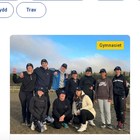
ydd
Trav
Gymnasiet