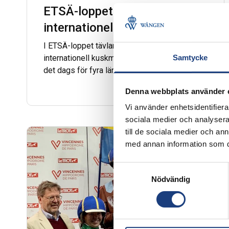
ETSÄ-loppet: En
internationell kuskmatch
I ETSÄ-loppet tävlar elever mot varann i en
Samtycke
internationell kuskmatch. Den 7 november är
det dags för fyra länder att göra upp på
Östersundstravet. De tävlande är elever från
Denna webbplats använder 
skolor som utbildar inom trav. Kuskar är
studerande från Finland, Frankrike, Norge och
Vi använder enhetsidentifierar
Sverige.
sociala medier och analysera 
till de sociala medier och a
med annan information som du 
Gymnasiet
Samtyckesval
Nödvändig