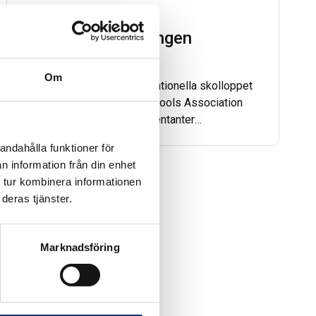
Besök på
träningsanläggningen
Grosbois
Om
I samband med det internationella skolloppet
Prix European Trotting Schools Association
besökte Wångens representanter
träningsanläggningen Grosbois utanför Paris.
andahålla funktioner för
n information från din enhet
 tur kombinera informationen
deras tjänster.
Marknadsföring