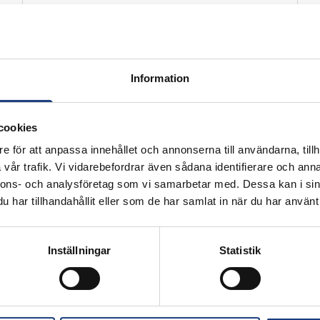
15 december 2022
Franska elever besökte
Wången
Information
Tidigare i höstas hade vi besök av en grupp
franska elever från L’École des Courses
Hippiques AFASEC som läser trav och galopp
cookies
på gymnasienivå.
e för att anpassa innehållet och annonserna till användarna, tillh
vår trafik. Vi vidarebefordrar även sådana identifierare och anna
nnons- och analysföretag som vi samarbetar med. Dessa kan i sin
har tillhandahållit eller som de har samlat in när du har använt 
Inställningar
Statistik