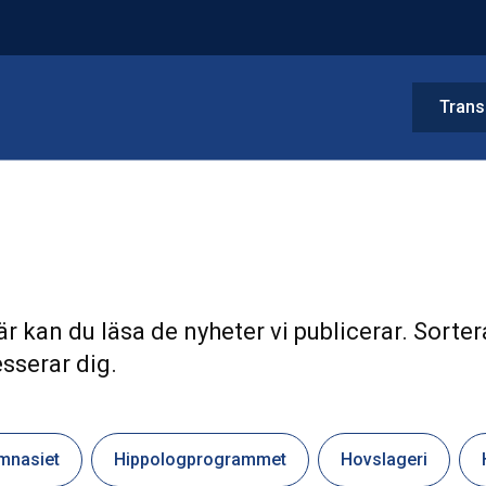
Trans
r kan du läsa de nyheter vi publicerar. Sorter
sserar dig.
mnasiet
Hippologprogrammet
Hovslageri