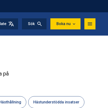
late
Sök
Boka nu
a på
Hästhållning
Hästunderstödda insatser