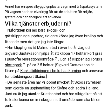
Öppnas i ny flik
Anneli har en specialbyggd griplastarvagn med tvåspakssystem.
På vagnen har hon elverktyg för att de är bättre för miljön,
tystare och behändigare att använda.
Vilka tjänster erbjuder ni?
–Nuförtiden kör jag bara skogs- och
gräsklippningsuppdrag, tidigare körde jag även bröllop och
liknande men det gör jag inte längre.
–Har klippt gräs åt Malmö stad i över tio år. Jag och
Sigvard Gustavsson
hjälps åt att klippa 17 hektar kort gräs
Öppnas i ny flik
i
Bulltofta rekreationsområde
. Och så klipper jag
Torups
Öppnas i ny flik
slottspark
på ca 2.5 hektar. [Sigvard Gustavsson är
lärare på
Kuskutbildningen i brukshästkörning
och ansvarar
för utbildningsort Skåne.]
–De senaste åren har vi jobbat mycket åt Skogsstyrelsen
som gjorde en upphandling för Skåne och södra Halland.
Just nu är jag utanför Kristianstad och har siktgallrat så att
folk ska kunna se in i skogen i ett område som ska bli en
park.