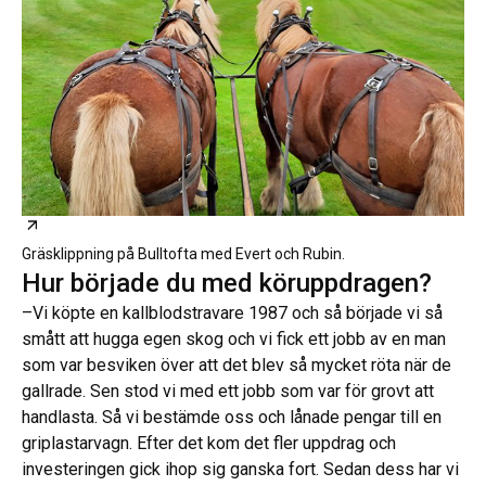
Öppnas i ny flik
Gräsklippning på Bulltofta med Evert och Rubin.
Hur började du med köruppdragen?
–Vi köpte en kallblodstravare 1987 och så började vi så
smått att hugga egen skog och vi fick ett jobb av en man
som var besviken över att det blev så mycket röta när de
gallrade. Sen stod vi med ett jobb som var för grovt att
handlasta. Så vi bestämde oss och lånade pengar till en
griplastarvagn. Efter det kom det fler uppdrag och
investeringen gick ihop sig ganska fort. Sedan dess har vi