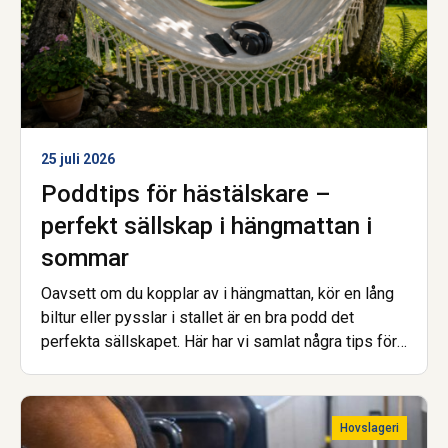
25 juli 2026
Poddtips för hästälskare –
perfekt sällskap i hängmattan i
sommar
Oavsett om du kopplar av i hängmattan, kör en lång
biltur eller pysslar i stallet är en bra podd det
perfekta sällskapet. Här har vi samlat några tips för
dig som vill inspireras, lära dig mer eller bara njuta
av samtal om hästar, islandshästar och travsport.
Trevlig lyssning!
Hovslageri