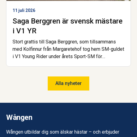
11 juli 2026
Saga Berggren är svensk mästare
i V1 YR
Stort grattis till Saga Berggren, som tillsammans
med Kolfinnur från Margaretehof tog hem SM-guldet
i V1 Young Rider under årets Sport-SM för
islandshäst. Nu är hon dessutom åter igen uttagen
till landslaget! Saga har gått gymnasiet på Wången
och går nu Hovslagarutbildningen, även den på
Alla nyheter
Wången.
Wången
Wången utbildar dig som älskar hästar – och erbjuder