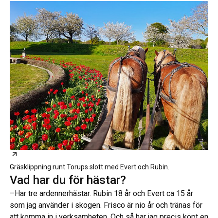
Öppnas i ny flik
Gräsklippning runt Torups slott med Evert och Rubin.
Vad har du för hästar?
–Har tre ardennerhästar. Rubin 18 år och Evert ca 15 år
som jag använder i skogen. Frisco är nio år och tränas för
att komma in i verksamheten. Och så har jag precis köpt en