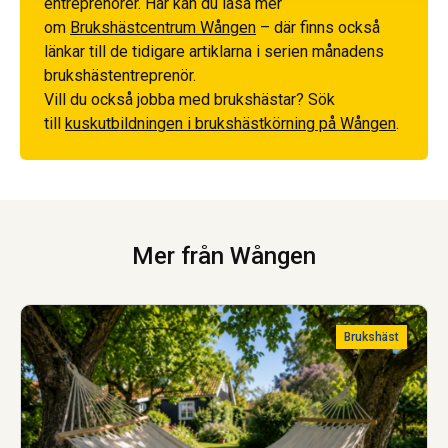
entreprenörer. Här kan du läsa mer
om
Brukshästcentrum Wången
– där finns också
länkar till de tidigare artiklarna i serien månadens
brukshästentreprenör.
Vill du också jobba med brukshästar? Sök
till
kuskutbildningen i brukshästkörning på Wången
.
Mer från Wången
Brukshäst